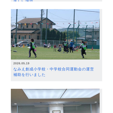
度）に採択
2026.05.19
なみえ創成小学校・中学校合同運動会の運営
補助を行いました