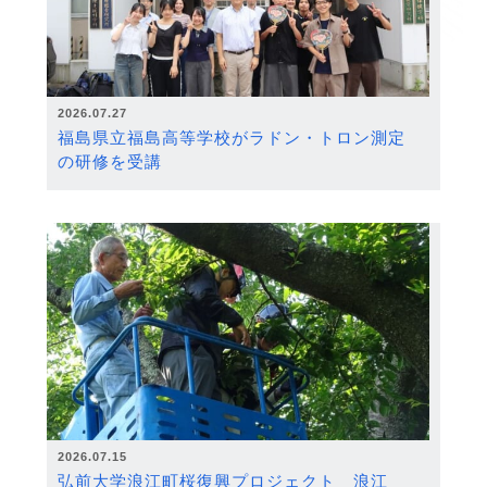
2026.07.27
福島県立福島高等学校がラドン・トロン測定
の研修を受講
2026.07.15
弘前大学浪江町桜復興プロジェクト 浪江