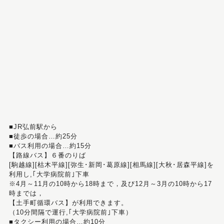
■JR弘前駅から
■徒歩の場合…約25分
■バス利用の場合…約15分
【路線バス】６番のりば
[駒越線][枯木平線][弥生･新岡･葛原線][相馬線][大秋･居森平線]を
利用し,｢大学病院前｣下車
※4月～11月の10時から18時まで，及び12月～3月の10時から17
時までは，
【土手町循環バス】が利用できます。
（10分間隔で運行,｢大学病院前｣下車）
■タクシー利用の場合…約10分