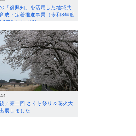
の「復興知」を活用した地域共
育成・定着推進事業（令和8年度
12年度）に採択
.14
後／第二回 さくら祭り＆花火大
出展しました