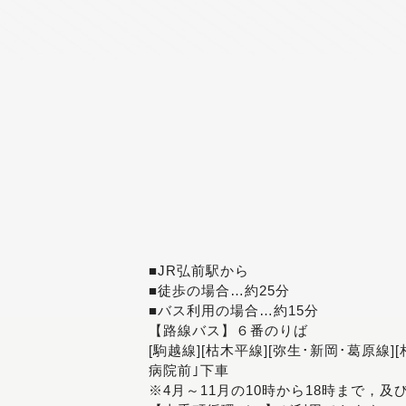
■JR弘前駅から
■徒歩の場合…約25分
■バス利用の場合…約15分
【路線バス】６番のりば
[駒越線][枯木平線][弥生･新岡･葛原線]
病院前｣下車
※4月～11月の10時から18時まで，及