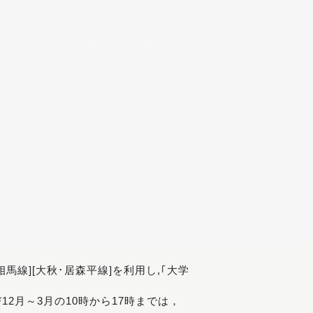
[相馬線][大秋･居森平線]を利用し,｢大学
び12月～3月の10時から17時までは，