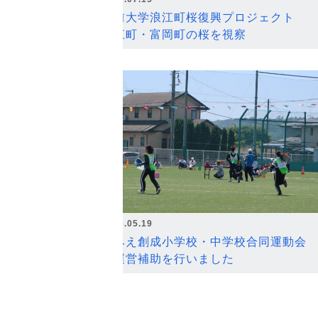
弘前大学浪江町桜復興プロジェクト
浪江町・富岡町の桜を視察
2026.05.19
なみえ創成小学校・中学校合同運動会
の運営補助を行いました