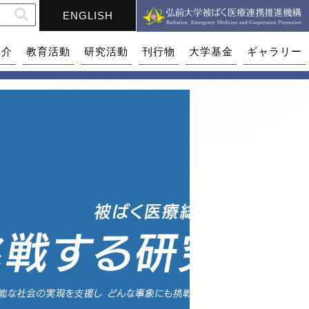
ENGLISH
紹介
教育活動
研究活動
刊行物
大学基金
ギャラリー