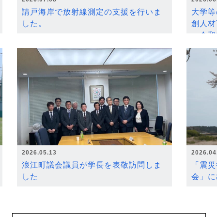
請戸海岸で放射線測定の支援を行いま
大学等
した。
創人材
～令和
2026.05.13
2026.04
浪江町議会議員が学長を表敬訪問しま
「震災
した
会」に