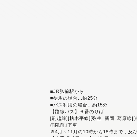
■JR弘前駅から
■徒歩の場合…約25分
■バス利用の場合…約15分
【路線バス】６番のりば
[駒越線][枯木平線][弥生･新岡･葛原線]
病院前｣下車
※4月～11月の10時から18時まで，及