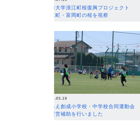
弘前大学浪江町桜復興プロジェクト
浪江町・富岡町の桜を視察
2026.05.19
なみえ創成小学校・中学校合同運動会
の運営補助を行いました