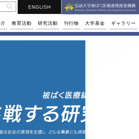
ENGLISH
紹介
教育活動
研究活動
刊行物
大学基金
ギャラリー