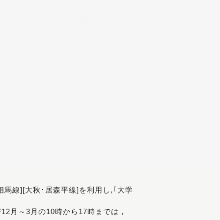
[相馬線][大秋･居森平線]を利用し,｢大学
び12月～3月の10時から17時までは，