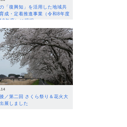
の「復興知」を活用した地域共
育成・定着推進事業（令和8年度
12年度）に採択
.14
後／第二回 さくら祭り＆花火大
出展しました