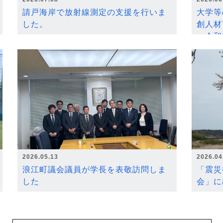
請戸海岸で放射線測定の支援を行いま
大学等
した。
創人材
～令和
2026.05.13
2026.04
浪江町議会議員が学長を表敬訪問しま
「震災
した
会」に