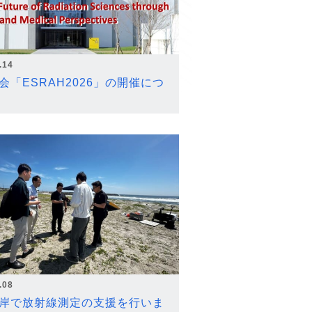
.14
会「ESRAH2026」の開催につ
.08
岸で放射線測定の支援を行いま