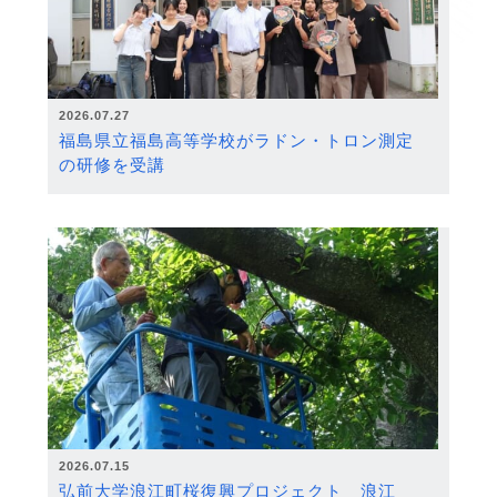
2026.07.27
福島県立福島高等学校がラドン・トロン測定
の研修を受講
2026.07.15
弘前大学浪江町桜復興プロジェクト 浪江