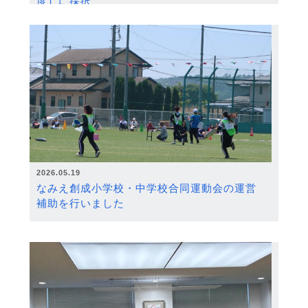
度）に採択
2026.05.19
なみえ創成小学校・中学校合同運動会の運営
補助を行いました