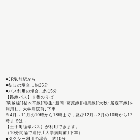
■JR弘前駅から
■徒歩の場合…約25分
■バス利用の場合…約15分
【路線バス】６番のりば
[駒越線][枯木平線][弥生･新岡･葛原線][相馬線][大秋･居森平線]を
利用し,｢大学病院前｣下車
※4月～11月の10時から18時まで，及び12月～3月の10時から17
時までは，
【土手町循環バス】が利用できます。
（10分間隔で運行,｢大学病院前｣下車）
■タクシー利用の場合…約10分