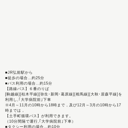
■JR弘前駅から
■徒歩の場合…約25分
■バス利用の場合…約15分
【路線バス】６番のりば
[駒越線][枯木平線][弥生･新岡･葛原線][相馬線][大秋･居森平線]を
利用し,｢大学病院前｣下車
※4月～11月の10時から18時まで，及び12月～3月の10時から17
時までは，
【土手町循環バス】が利用できます。
（10分間隔で運行,｢大学病院前｣下車）
■タクシー利用の場合…約10分