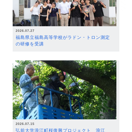
2026.07.27
福島県立福島高等学校がラドン・トロン測定
の研修を受講
2026.07.15
弘前大学浪江町桜復興プロジェクト 浪江