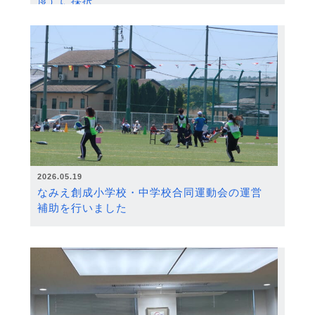
度）に採択
2026.05.19
なみえ創成小学校・中学校合同運動会の運営
補助を行いました