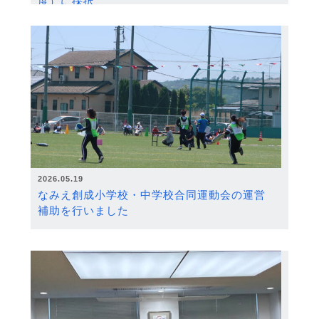
度）に採択
2026.05.19
なみえ創成小学校・中学校合同運動会の運営
補助を行いました