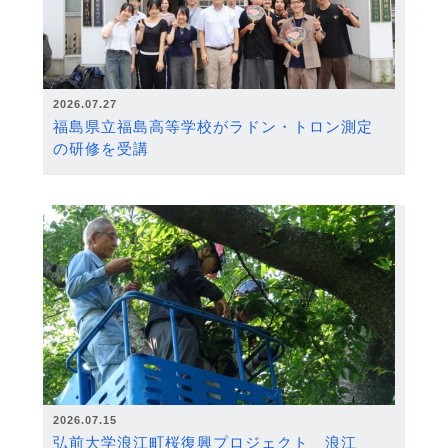
2026.07.27
福島県立福島高等学校がラドン・トロン測定
の研修を受講
2026.07.15
弘前大学浪江町桜復興プロジェクト 浪江