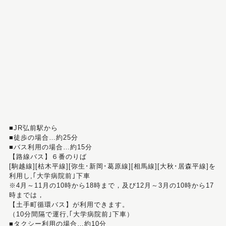
■JR弘前駅から
■徒歩の場合…約25分
■バス利用の場合…約15分
【路線バス】６番のりば
[駒越線][枯木平線][弥生･新岡･葛原線][相馬線][大秋･居森平線]を
利用し,｢大学病院前｣下車
※4月～11月の10時から18時まで，及び12月～3月の10時から17
時までは，
【土手町循環バス】が利用できます。
（10分間隔で運行,｢大学病院前｣下車）
■タクシー利用の場合…約10分