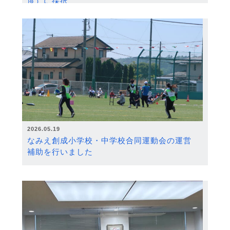
度）に採択
2026.05.19
なみえ創成小学校・中学校合同運動会の運営
補助を行いました