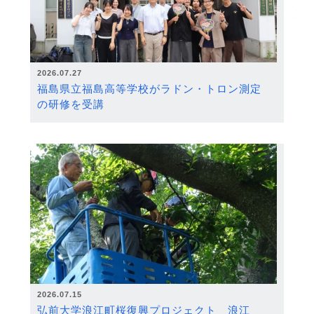
2026.07.27
福島県立福島高等学校がラドン・トロン測定
の研修を受講
2026.07.15
弘前大学浪江町桜復興プロジェクト 浪江