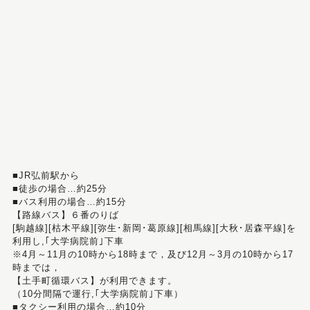
■JR弘前駅から
■徒歩の場合…約25分
■バス利用の場合…約15分
【路線バス】６番のりば
[駒越線][枯木平線][弥生･新岡･葛原線][相馬線][大秋･居森平線]を
利用し,｢大学病院前｣下車
※4月～11月の10時から18時まで，及び12月～3月の10時から17
時までは，
【土手町循環バス】が利用できます。
（10分間隔で運行,｢大学病院前｣下車）
■タクシー利用の場合…約10分