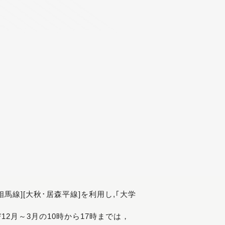
[相馬線][大秋･居森平線]を利用し,｢大学
び12月～3月の10時から17時までは，