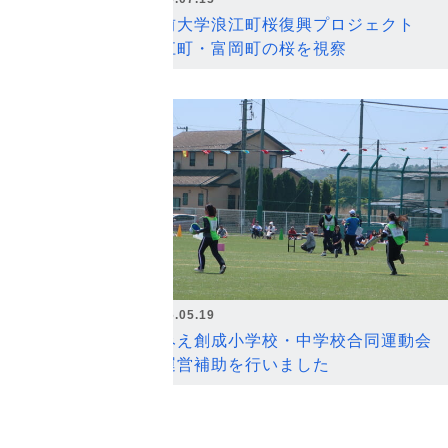
弘前大学浪江町桜復興プロジェクト
浪江町・富岡町の桜を視察
2026.05.19
なみえ創成小学校・中学校合同運動会
の運営補助を行いました