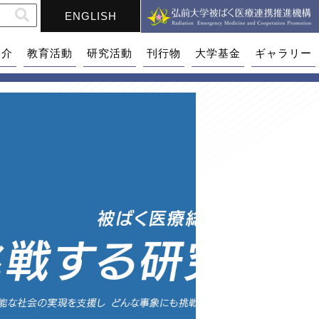
ENGLISH
紹介
教育活動
研究活動
刊行物
大学基金
ギャラリー