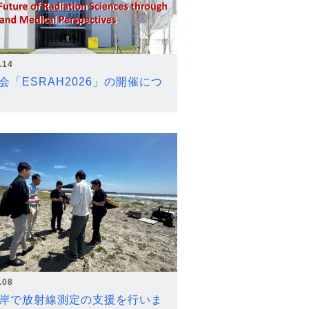
.14
会「ESRAH2026」の開催につ
.08
岸で放射線測定の支援を行いま