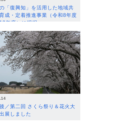
の「復興知」を活用した地域共
育成・定着推進事業（令和8年度
12年度）に採択
.14
後／第二回 さくら祭り＆花火大
出展しました