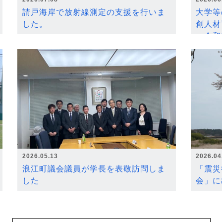
請戸海岸で放射線測定の支援を行いま
大学等
した。
創人材
～令和
2026.05.13
2026.04
浪江町議会議員が学長を表敬訪問しま
「震災
した
会」に