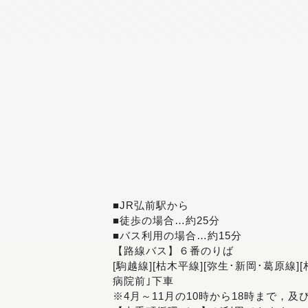
■JR弘前駅から
■徒歩の場合…約25分
■バス利用の場合…約15分
【路線バス】６番のりば
[駒越線][枯木平線][弥生･新岡･葛原線]
病院前｣下車
※4月～11月の10時から18時まで，及