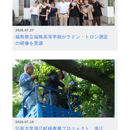
2026.07.27
福島県立福島高等学校がラドン・トロン測定
の研修を受講
2026.07.15
弘前大学浪江町桜復興プロジェクト 浪江