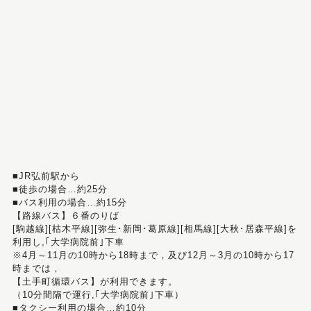
■JR弘前駅から
■徒歩の場合…約25分
■バス利用の場合…約15分
【路線バス】６番のりば
[駒越線][枯木平線][弥生･新岡･葛原線][相馬線][大秋･居森平線]を
利用し,｢大学病院前｣下車
※4月～11月の10時から18時まで，及び12月～3月の10時から17
時までは，
【土手町循環バス】が利用できます。
（10分間隔で運行,｢大学病院前｣下車）
■タクシー利用の場合…約10分