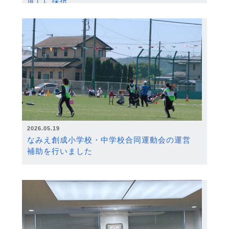
度）に採択
2026.05.19
なみえ創成小学校・中学校合同運動会の運営
補助を行いました