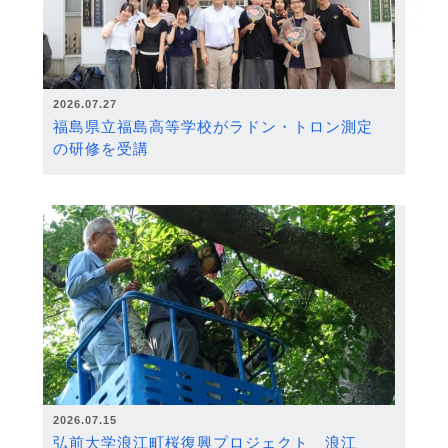
2026.07.27
福島県立福島高等学校がラドン・トロン測定
の研修を受講
2026.07.15
弘前大学浪江町桜復興プロジェクト 浪江