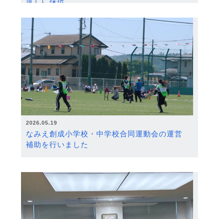
度）に採択
2026.05.19
なみえ創成小学校・中学校合同運動会の運営
補助を行いました