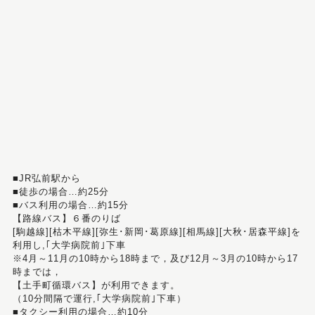
■JR弘前駅から
■徒歩の場合…約25分
■バス利用の場合…約15分
【路線バス】６番のりば
[駒越線][枯木平線][弥生･新岡･葛原線][相馬線][大秋･居森平線]を
利用し,｢大学病院前｣下車
※4月～11月の10時から18時まで，及び12月～3月の10時から17
時までは，
【土手町循環バス】が利用できます。
（10分間隔で運行,｢大学病院前｣下車）
■タクシー利用の場合…約10分