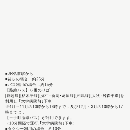
■JR弘前駅から
■徒歩の場合…約25分
■バス利用の場合…約15分
【路線バス】６番のりば
[駒越線][枯木平線][弥生･新岡･葛原線][相馬線][大秋･居森平線]を
利用し,｢大学病院前｣下車
※4月～11月の10時から18時まで，及び12月～3月の10時から17
時までは，
【土手町循環バス】が利用できます。
（10分間隔で運行,｢大学病院前｣下車）
■タクシー利用の場合…約10分