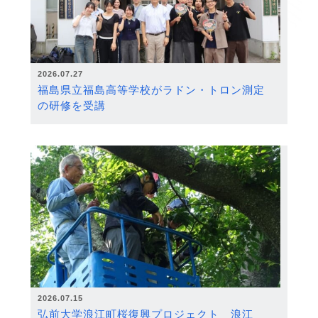
2026.07.27
福島県立福島高等学校がラドン・トロン測定
の研修を受講
2026.07.15
弘前大学浪江町桜復興プロジェクト 浪江