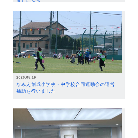
度）に採択
2026.05.19
なみえ創成小学校・中学校合同運動会の運営
補助を行いました