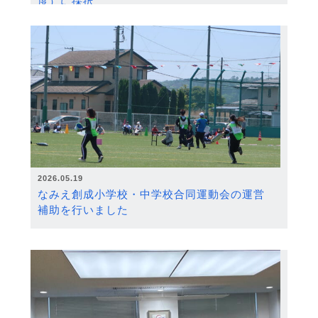
度）に採択
2026.05.19
なみえ創成小学校・中学校合同運動会の運営
補助を行いました