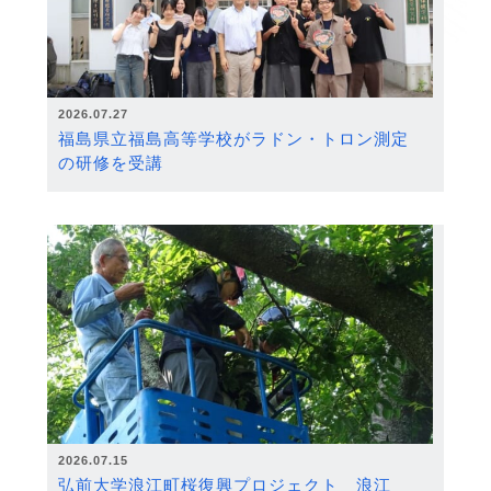
2026.07.27
福島県立福島高等学校がラドン・トロン測定
の研修を受講
2026.07.15
弘前大学浪江町桜復興プロジェクト 浪江