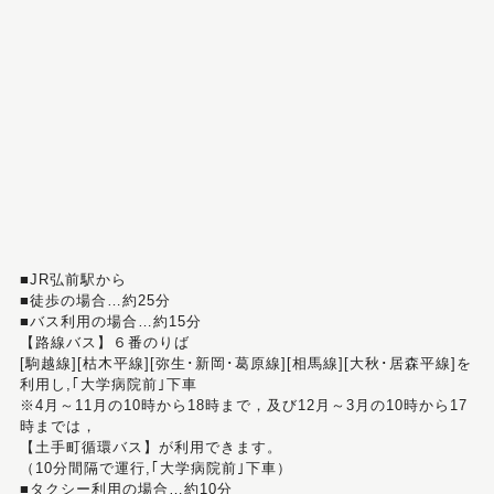
■JR弘前駅から
■徒歩の場合…約25分
■バス利用の場合…約15分
【路線バス】６番のりば
[駒越線][枯木平線][弥生･新岡･葛原線][相馬線][大秋･居森平線]を
利用し,｢大学病院前｣下車
※4月～11月の10時から18時まで，及び12月～3月の10時から17
時までは，
【土手町循環バス】が利用できます。
（10分間隔で運行,｢大学病院前｣下車）
■タクシー利用の場合…約10分