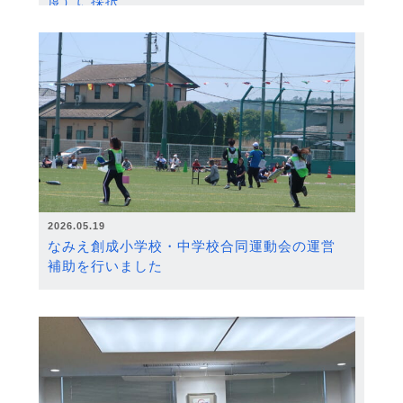
度）に採択
2026.05.19
なみえ創成小学校・中学校合同運動会の運営
補助を行いました