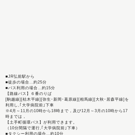
■JR弘前駅から
■徒歩の場合…約25分
■バス利用の場合…約15分
【路線バス】６番のりば
[駒越線][枯木平線][弥生･新岡･葛原線][相馬線][大秋･居森平線]を
利用し,｢大学病院前｣下車
※4月～11月の10時から18時まで，及び12月～3月の10時から17
時までは，
【土手町循環バス】が利用できます。
（10分間隔で運行,｢大学病院前｣下車）
■タクシー利用の場合…約10分