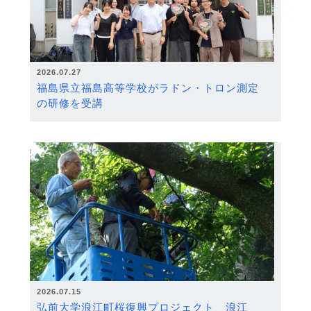
2026.07.27
福島県立福島高等学校がラドン・トロン測定
の研修を受講
2026.07.15
弘前大学浪江町桜復興プロジェクト 浪江