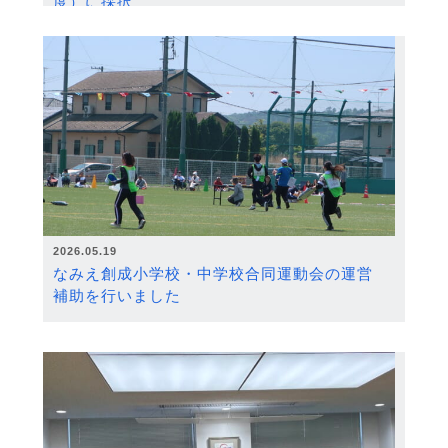
度）に採択
2026.05.19
なみえ創成小学校・中学校合同運動会の運営
補助を行いました