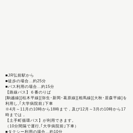
■JR弘前駅から
■徒歩の場合…約25分
■バス利用の場合…約15分
【路線バス】６番のりば
[駒越線][枯木平線][弥生･新岡･葛原線][相馬線][大秋･居森平線]を
利用し,｢大学病院前｣下車
※4月～11月の10時から18時まで，及び12月～3月の10時から17
時までは，
【土手町循環バス】が利用できます。
（10分間隔で運行,｢大学病院前｣下車）
■タクシー利用の場合…約10分