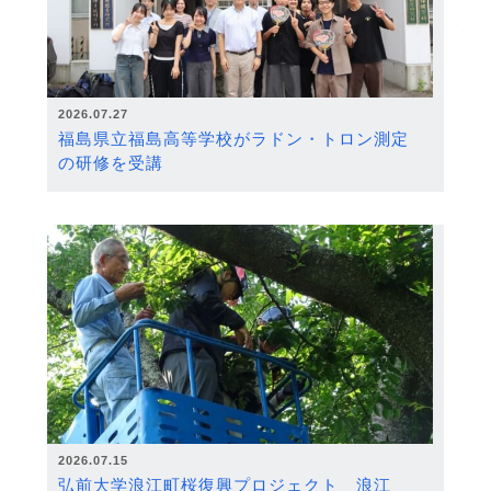
2026.07.27
福島県立福島高等学校がラドン・トロン測定
の研修を受講
2026.07.15
弘前大学浪江町桜復興プロジェクト 浪江