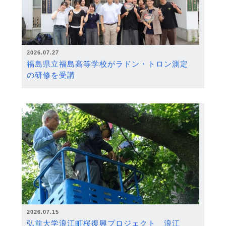
2026.07.27
福島県立福島高等学校がラドン・トロン測定
の研修を受講
2026.07.15
弘前大学浪江町桜復興プロジェクト 浪江