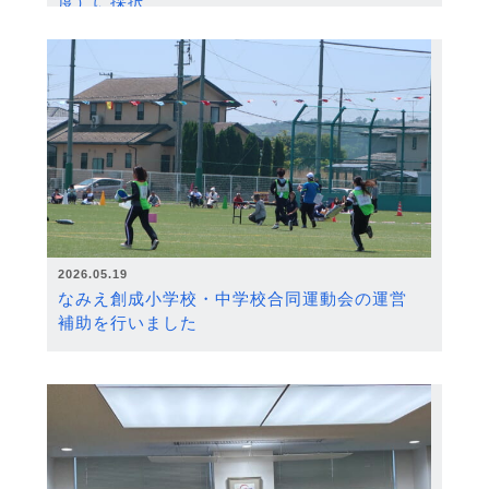
度）に採択
2026.05.19
なみえ創成小学校・中学校合同運動会の運営
補助を行いました