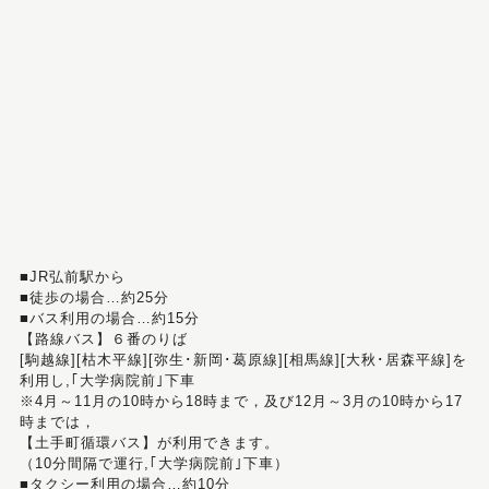
■JR弘前駅から
■徒歩の場合…約25分
■バス利用の場合…約15分
【路線バス】６番のりば
[駒越線][枯木平線][弥生･新岡･葛原線][相馬線][大秋･居森平線]を
利用し,｢大学病院前｣下車
※4月～11月の10時から18時まで，及び12月～3月の10時から17
時までは，
【土手町循環バス】が利用できます。
（10分間隔で運行,｢大学病院前｣下車）
■タクシー利用の場合…約10分