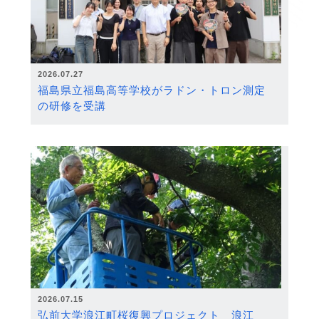
2026.07.27
福島県立福島高等学校がラドン・トロン測定
の研修を受講
2026.07.15
弘前大学浪江町桜復興プロジェクト 浪江