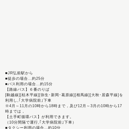
■JR弘前駅から
■徒歩の場合…約25分
■バス利用の場合…約15分
【路線バス】６番のりば
[駒越線][枯木平線][弥生･新岡･葛原線][相馬線][大秋･居森平線]を
利用し,｢大学病院前｣下車
※4月～11月の10時から18時まで，及び12月～3月の10時から17
時までは，
【土手町循環バス】が利用できます。
（10分間隔で運行,｢大学病院前｣下車）
■タクシー利用の場合…約10分