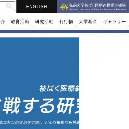
ENGLISH
紹介
教育活動
研究活動
刊行物
大学基金
ギャラリー