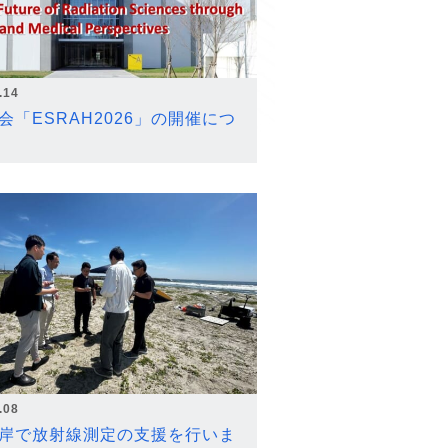
.14
会「ESRAH2026」の開催につ
.08
岸で放射線測定の支援を行いま