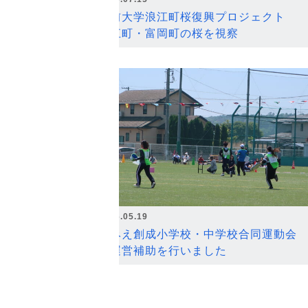
弘前大学浪江町桜復興プロジェクト
浪江町・富岡町の桜を視察
2026.05.19
なみえ創成小学校・中学校合同運動会
の運営補助を行いました