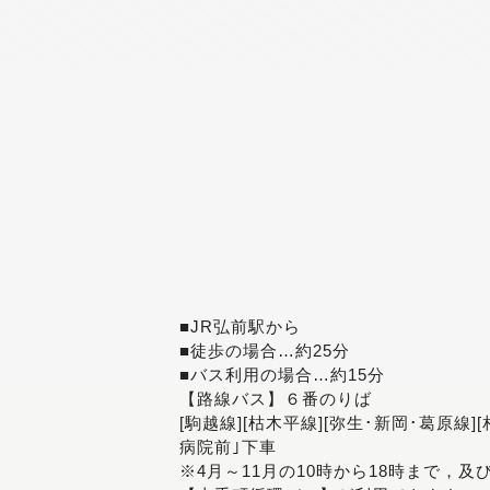
■JR弘前駅から
■徒歩の場合…約25分
■バス利用の場合…約15分
【路線バス】６番のりば
[駒越線][枯木平線][弥生･新岡･葛原線]
病院前｣下車
※4月～11月の10時から18時まで，及