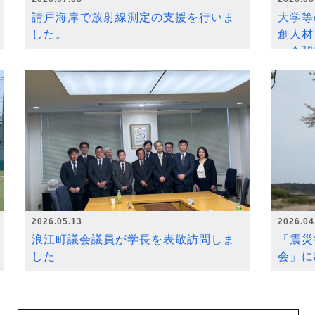
請戸海岸で放射線測定の支援を行いま
大学等
した。
創人材
～令和
2026.05.13
2026.04
浪江町議会議員が学長を表敬訪問しま
「震災
した
会」に