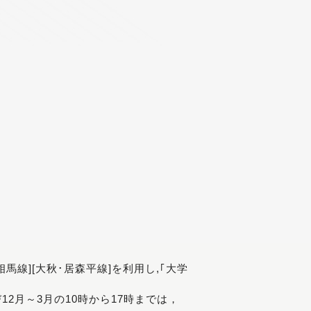
[相馬線][大秋･居森平線]を利用し,｢大学
び12月～3月の10時から17時までは，