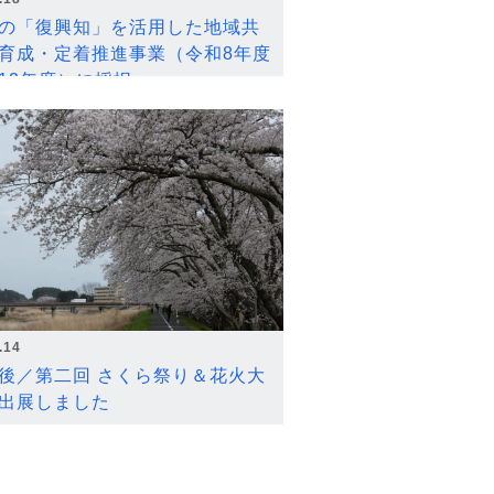
の「復興知」を活用した地域共
育成・定着推進事業（令和8年度
12年度）に採択
.14
後／第二回 さくら祭り＆花火大
出展しました