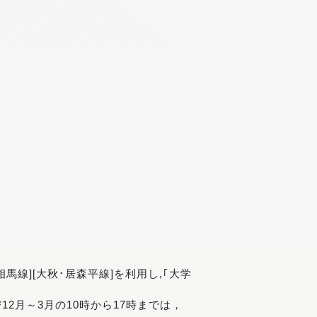
[相馬線][大秋･居森平線]を利用し,｢大学
び12月～3月の10時から17時までは，