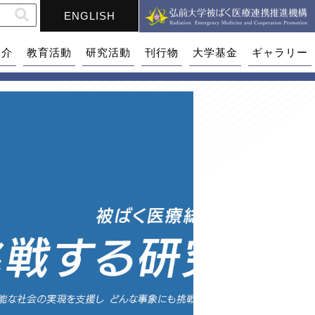
ENGLISH
紹介
教育活動
研究活動
刊行物
大学基金
ギャラリー