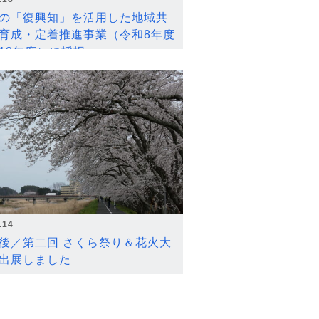
の「復興知」を活用した地域共
育成・定着推進事業（令和8年度
12年度）に採択
.14
後／第二回 さくら祭り＆花火大
出展しました