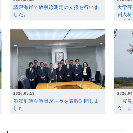
請戸海岸で放射線測定の支援を行いま
大学等
した。
創人材
～令和
2026.05.13
2026.04
浪江町議会議員が学長を表敬訪問しま
「震災
した
会」に