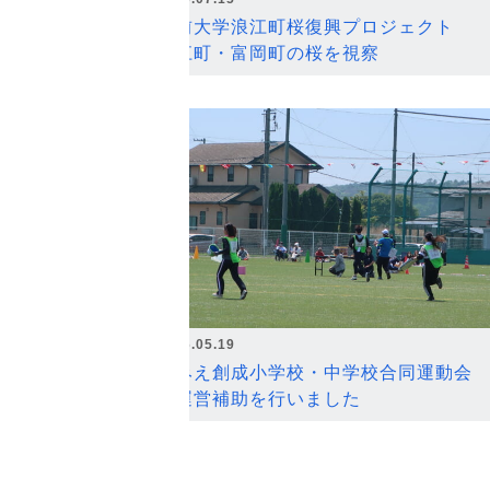
弘前大学浪江町桜復興プロジェクト
浪江町・富岡町の桜を視察
2026.05.19
なみえ創成小学校・中学校合同運動会
の運営補助を行いました