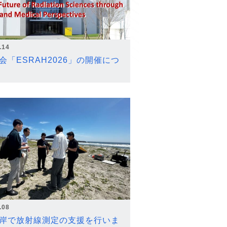
.14
会「ESRAH2026」の開催につ
.08
岸で放射線測定の支援を行いま