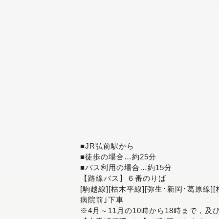
■JR弘前駅から
■徒歩の場合…約25分
■バス利用の場合…約15分
【路線バス】６番のりば
[駒越線][枯木平線][弥生･新岡･葛原線]
病院前｣下車
※4月～11月の10時から18時まで，及