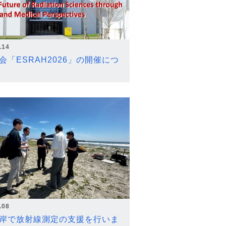
.14
会「ESRAH2026」の開催につ
.08
岸で放射線測定の支援を行いま