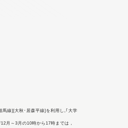
[相馬線][大秋･居森平線]を利用し,｢大学
び12月～3月の10時から17時までは，