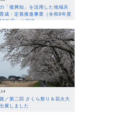
の「復興知」を活用した地域共
育成・定着推進事業（令和8年度
12年度）に採択
.14
後／第二回 さくら祭り＆花火大
出展しました