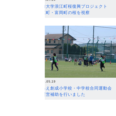
弘前大学浪江町桜復興プロジェクト
浪江町・富岡町の桜を視察
2026.05.19
なみえ創成小学校・中学校合同運動会
の運営補助を行いました