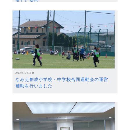
度）に採択
2026.05.19
なみえ創成小学校・中学校合同運動会の運営
補助を行いました