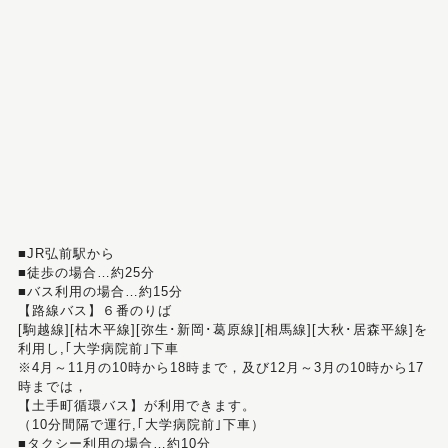
■JR弘前駅から
■徒歩の場合…約25分
■バス利用の場合…約15分
【路線バス】６番のりば
[駒越線][枯木平線][弥生･新岡･葛原線][相馬線][大秋･居森平線]を
利用し,｢大学病院前｣下車
※4月～11月の10時から18時まで，及び12月～3月の10時から17
時までは，
【土手町循環バス】が利用できます。
（10分間隔で運行,｢大学病院前｣下車）
■タクシー利用の場合…約10分