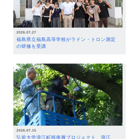
2026.07.27
福島県立福島高等学校がラドン・トロン測定
の研修を受講
2026.07.15
弘前大学浪江町桜復興プロジェクト 浪江