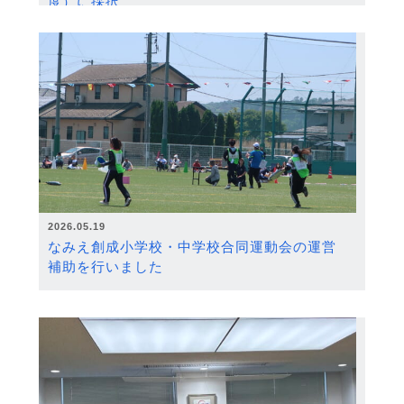
度）に採択
2026.05.19
なみえ創成小学校・中学校合同運動会の運営
補助を行いました