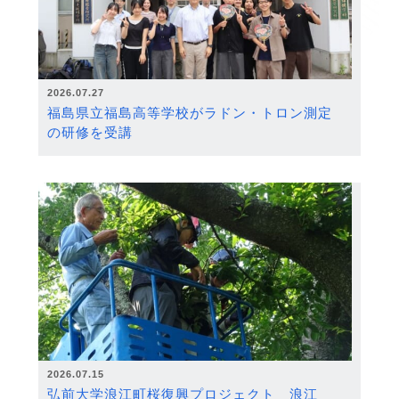
2026.07.27
福島県立福島高等学校がラドン・トロン測定
の研修を受講
2026.07.15
弘前大学浪江町桜復興プロジェクト 浪江