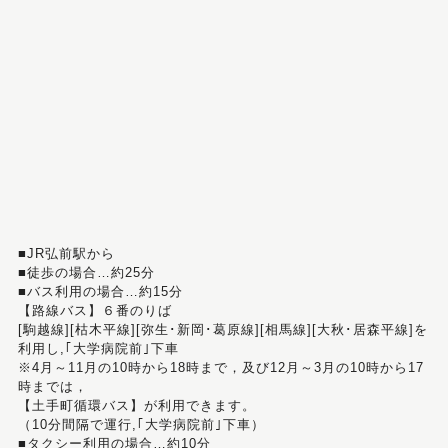
■JR弘前駅から
■徒歩の場合…約25分
■バス利用の場合…約15分
【路線バス】６番のりば
[駒越線][枯木平線][弥生･新岡･葛原線][相馬線][大秋･居森平線]を
利用し,｢大学病院前｣下車
※4月～11月の10時から18時まで，及び12月～3月の10時から17
時までは，
【土手町循環バス】が利用できます。
（10分間隔で運行,｢大学病院前｣下車）
■タクシー利用の場合…約10分