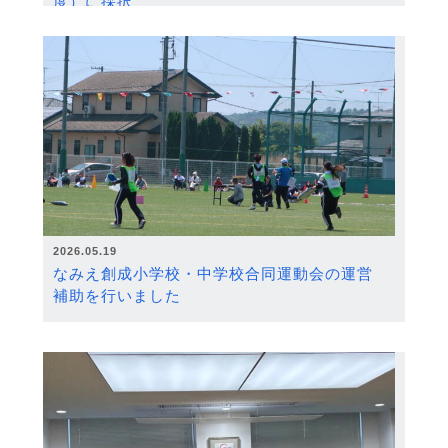
度）に採択
2026.05.19
なみえ創成小学校・中学校合同運動会の運営
補助を行いました