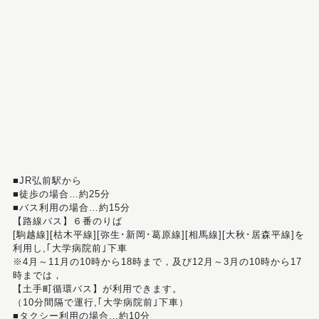
■JR弘前駅から
■徒歩の場合…約25分
■バス利用の場合…約15分
【路線バス】６番のりば
[駒越線][枯木平線][弥生･新岡･葛原線][相馬線][大秋･居森平線]を
利用し,｢大学病院前｣下車
※4月～11月の10時から18時まで，及び12月～3月の10時から17
時までは，
【土手町循環バス】が利用できます。
（10分間隔で運行,｢大学病院前｣下車）
■タクシー利用の場合…約10分