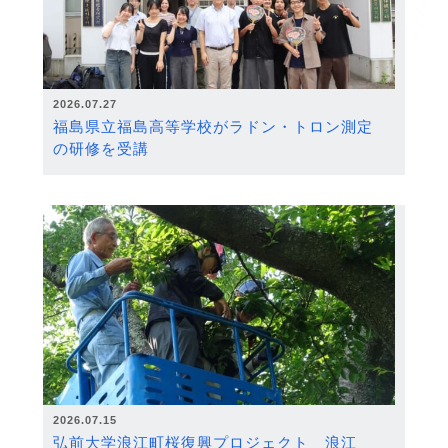
2026.07.27
福島県立福島高等学校がラドン・トロン測定
の研修を受講
2026.07.15
弘前大学浪江町桜復興プロジェクト 浪江