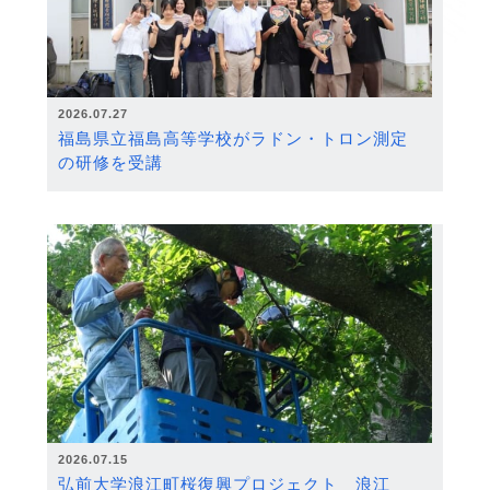
2026.07.27
福島県立福島高等学校がラドン・トロン測定
の研修を受講
2026.07.15
弘前大学浪江町桜復興プロジェクト 浪江