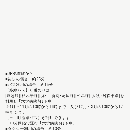
■JR弘前駅から
■徒歩の場合…約25分
■バス利用の場合…約15分
【路線バス】６番のりば
[駒越線][枯木平線][弥生･新岡･葛原線][相馬線][大秋･居森平線]を
利用し,｢大学病院前｣下車
※4月～11月の10時から18時まで，及び12月～3月の10時から17
時までは，
【土手町循環バス】が利用できます。
（10分間隔で運行,｢大学病院前｣下車）
■タクシー利用の場合…約10分