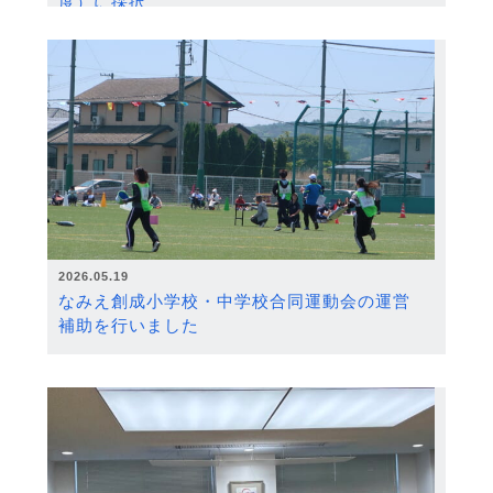
度）に採択
2026.05.19
なみえ創成小学校・中学校合同運動会の運営
補助を行いました