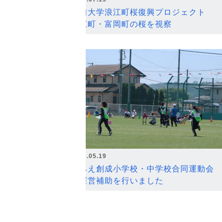
弘前大学浪江町桜復興プロジェクト
浪江町・富岡町の桜を視察
2026.05.19
なみえ創成小学校・中学校合同運動会
の運営補助を行いました