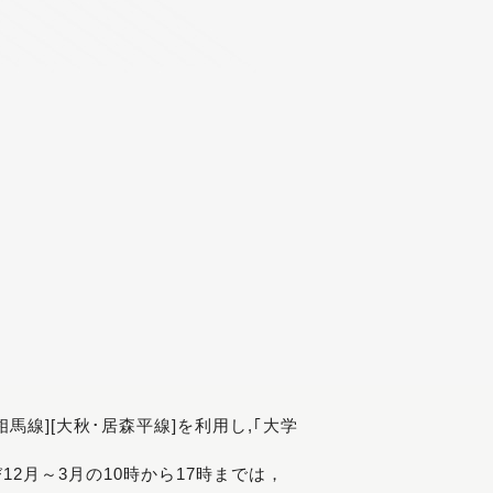
[相馬線][大秋･居森平線]を利用し,｢大学
び12月～3月の10時から17時までは，