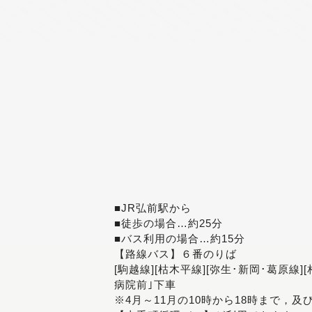
■JR弘前駅から
■徒歩の場合…約25分
■バス利用の場合…約15分
【路線バス】６番のりば
[駒越線][枯木平線][弥生･新岡･葛原線]
病院前｣下車
※4月～11月の10時から18時まで，及