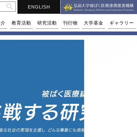
ENGLISH
紹介
教育活動
研究活動
刊行物
大学基金
ギャラリー