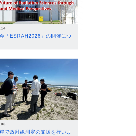
.14
会「ESRAH2026」の開催につ
.08
岸で放射線測定の支援を行いま