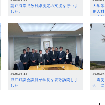
請戸海岸で放射線測定の支援を行いま
大学等
した。
創人材
～令和
2026.05.13
2026.04
浪江町議会議員が学長を表敬訪問しま
「震災
した
会」に