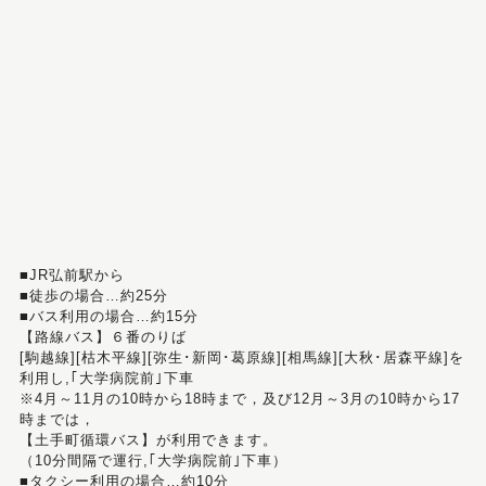
■JR弘前駅から
■徒歩の場合…約25分
■バス利用の場合…約15分
【路線バス】６番のりば
[駒越線][枯木平線][弥生･新岡･葛原線][相馬線][大秋･居森平線]を
利用し,｢大学病院前｣下車
※4月～11月の10時から18時まで，及び12月～3月の10時から17
時までは，
【土手町循環バス】が利用できます。
（10分間隔で運行,｢大学病院前｣下車）
■タクシー利用の場合…約10分