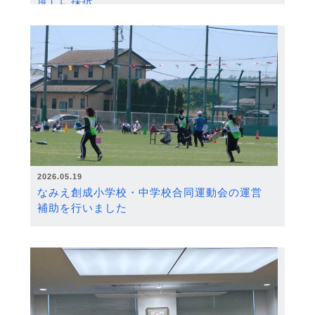
度）に採択
2026.05.19
なみえ創成小学校・中学校合同運動会の運営
補助を行いました