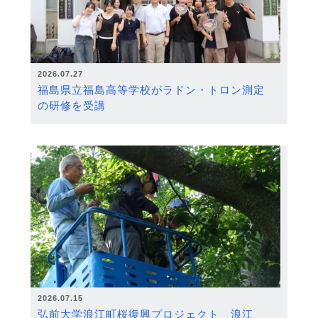
2026.07.27
福島県立福島高等学校がラドン・トロン測定
の研修を受講
2026.07.15
弘前大学浪江町桜復興プロジェクト 浪江