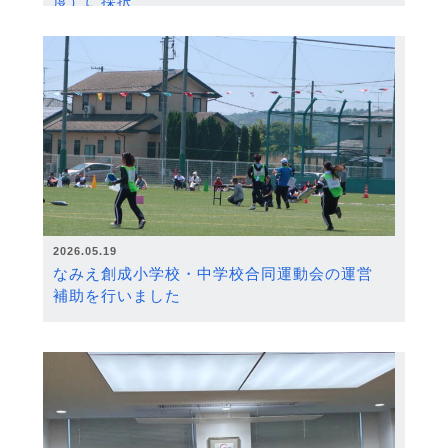
度）に採択
2026.05.19
なみえ創成小学校・中学校合同運動会の運営
補助を行いました