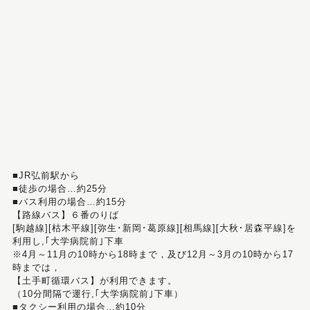
■JR弘前駅から
■徒歩の場合…約25分
■バス利用の場合…約15分
【路線バス】６番のりば
[駒越線][枯木平線][弥生･新岡･葛原線][相馬線][大秋･居森平線]を
利用し,｢大学病院前｣下車
※4月～11月の10時から18時まで，及び12月～3月の10時から17
時までは，
【土手町循環バス】が利用できます。
（10分間隔で運行,｢大学病院前｣下車）
■タクシー利用の場合…約10分