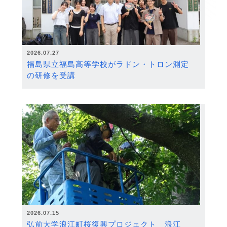
2026.07.27
福島県立福島高等学校がラドン・トロン測定
の研修を受講
2026.07.15
弘前大学浪江町桜復興プロジェクト 浪江