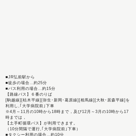
■JR弘前駅から
■徒歩の場合…約25分
■バス利用の場合…約15分
【路線バス】６番のりば
[駒越線][枯木平線][弥生･新岡･葛原線][相馬線][大秋･居森平線]を
利用し,｢大学病院前｣下車
※4月～11月の10時から18時まで，及び12月～3月の10時から17
時までは，
【土手町循環バス】が利用できます。
（10分間隔で運行,｢大学病院前｣下車）
■タクシー利用の場合…約10分