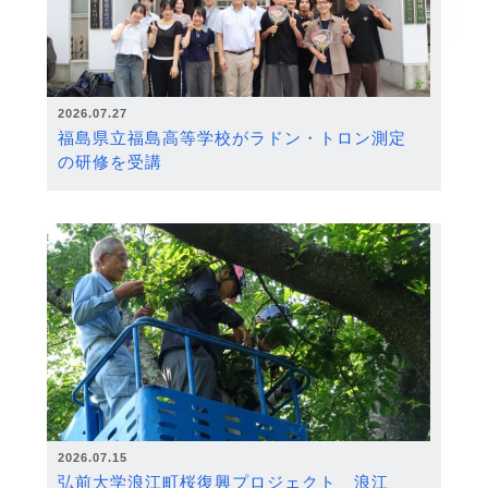
2026.07.27
福島県立福島高等学校がラドン・トロン測定
の研修を受講
2026.07.15
弘前大学浪江町桜復興プロジェクト 浪江