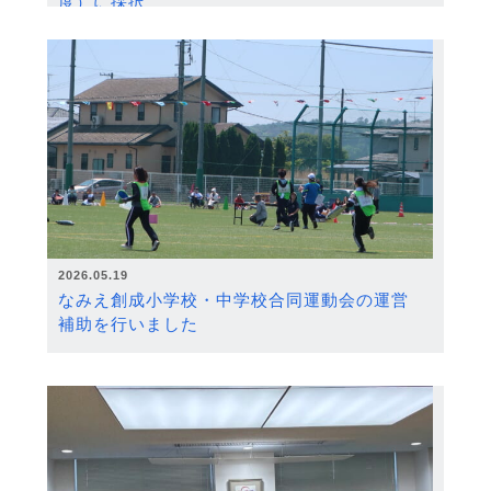
度）に採択
2026.05.19
なみえ創成小学校・中学校合同運動会の運営
補助を行いました