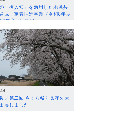
の「復興知」を活用した地域共
育成・定着推進事業（令和8年度
12年度）に採択
.14
後／第二回 さくら祭り＆花火大
出展しました