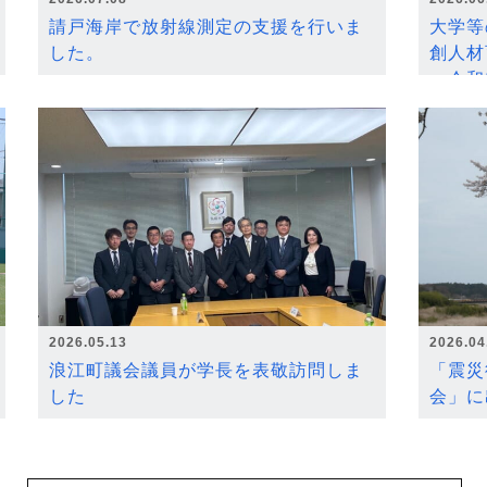
請戸海岸で放射線測定の支援を行いま
大学等
した。
創人材
～令和
2026.05.13
2026.04
浪江町議会議員が学長を表敬訪問しま
「震災
した
会」に