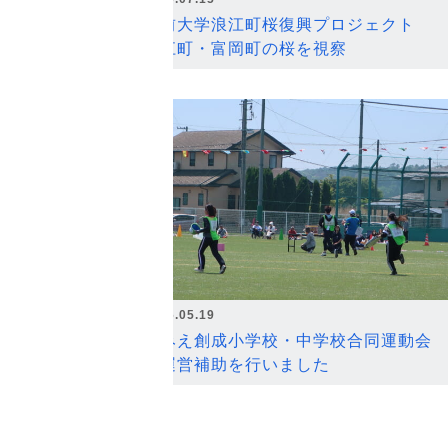
弘前大学浪江町桜復興プロジェクト
浪江町・富岡町の桜を視察
2026.05.19
なみえ創成小学校・中学校合同運動会
の運営補助を行いました