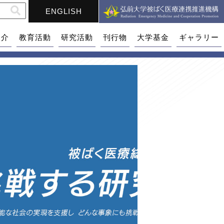
ENGLISH
紹介
教育活動
研究活動
刊行物
大学基金
ギャラリー