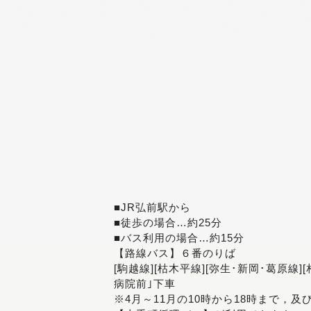
■JR弘前駅から
■徒歩の場合…約25分
■バス利用の場合…約15分
【路線バス】６番のりば
[駒越線][枯木平線][弥生･新岡･葛原線]
病院前｣下車
※4月～11月の10時から18時まで，及