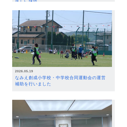
度）に採択
2026.05.19
なみえ創成小学校・中学校合同運動会の運営
補助を行いました