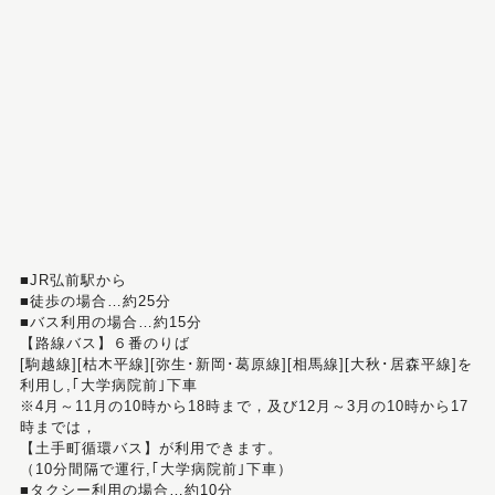
■JR弘前駅から
■徒歩の場合…約25分
■バス利用の場合…約15分
【路線バス】６番のりば
[駒越線][枯木平線][弥生･新岡･葛原線][相馬線][大秋･居森平線]を
利用し,｢大学病院前｣下車
※4月～11月の10時から18時まで，及び12月～3月の10時から17
時までは，
【土手町循環バス】が利用できます。
（10分間隔で運行,｢大学病院前｣下車）
■タクシー利用の場合…約10分