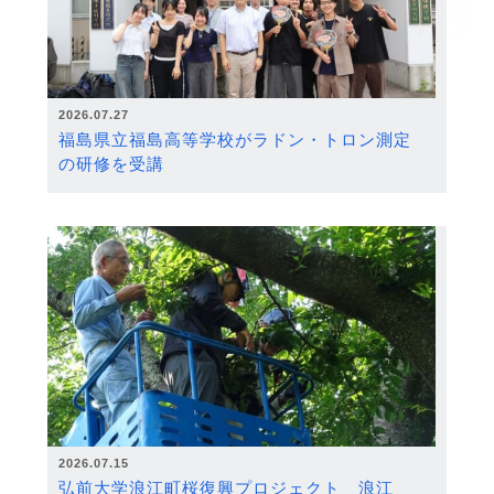
2026.07.27
福島県立福島高等学校がラドン・トロン測定
の研修を受講
2026.07.15
弘前大学浪江町桜復興プロジェクト 浪江