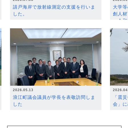
請戸海岸で放射線測定の支援を行いま
大学等
した。
創人材
～令和
2026.05.13
2026.04
浪江町議会議員が学長を表敬訪問しま
「震災
した
会」に