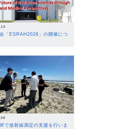
.14
会「ESRAH2026」の開催につ
.08
岸で放射線測定の支援を行いま