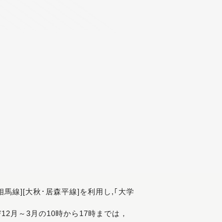
[相馬線][大秋･居森平線]を利用し,｢大学
び12月～3月の10時から17時までは，