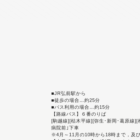
■JR弘前駅から
■徒歩の場合…約25分
■バス利用の場合…約15分
【路線バス】６番のりば
[駒越線][枯木平線][弥生･新岡･葛原線]
病院前｣下車
※4月～11月の10時から18時まで，及