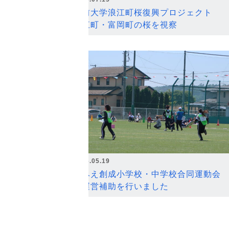
弘前大学浪江町桜復興プロジェクト
浪江町・富岡町の桜を視察
2026.05.19
なみえ創成小学校・中学校合同運動会
の運営補助を行いました