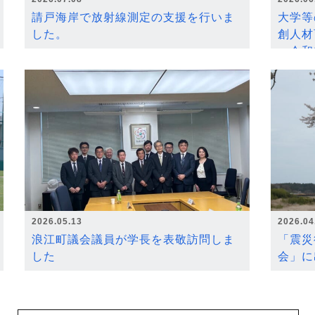
請戸海岸で放射線測定の支援を行いま
大学等
した。
創人材
～令和
2026.05.13
2026.04
浪江町議会議員が学長を表敬訪問しま
「震災
した
会」に