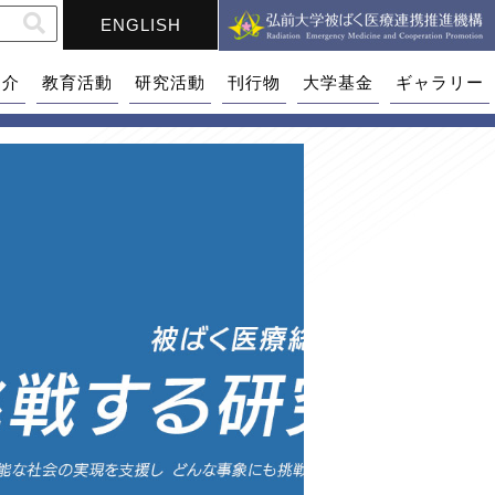
ENGLISH
紹介
教育活動
研究活動
刊行物
大学基金
ギャラリー