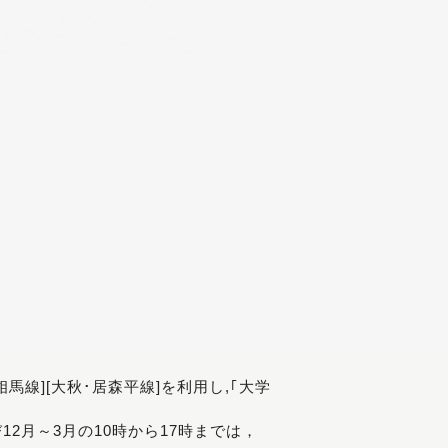
[相馬線][大秋･居森平線]を利用し,｢大学
び12月～3月の10時から17時までは，