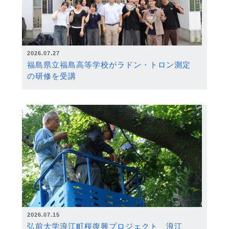
2026.07.27
福島県立福島高等学校がラドン・トロン測定
の研修を受講
2026.07.15
弘前大学浪江町桜復興プロジェクト 浪江