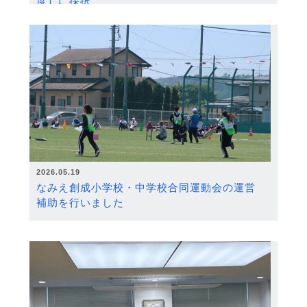
度）に採択
2026.05.19
なみえ創成小学校・中学校合同運動会の運営
補助を行いました