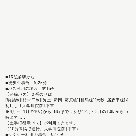
■JR弘前駅から
■徒歩の場合…約25分
■バス利用の場合…約15分
【路線バス】６番のりば
[駒越線][枯木平線][弥生･新岡･葛原線][相馬線][大秋･居森平線]を
利用し,｢大学病院前｣下車
※4月～11月の10時から18時まで，及び12月～3月の10時から17
時までは，
【土手町循環バス】が利用できます。
（10分間隔で運行,｢大学病院前｣下車）
■タクシー利用の場合…約10分