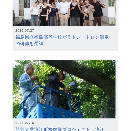
2026.07.27
福島県立福島高等学校がラドン・トロン測定
の研修を受講
2026.07.15
弘前大学浪江町桜復興プロジェクト 浪江