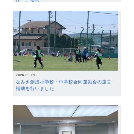
度）に採択
2026.05.19
なみえ創成小学校・中学校合同運動会の運営
補助を行いました