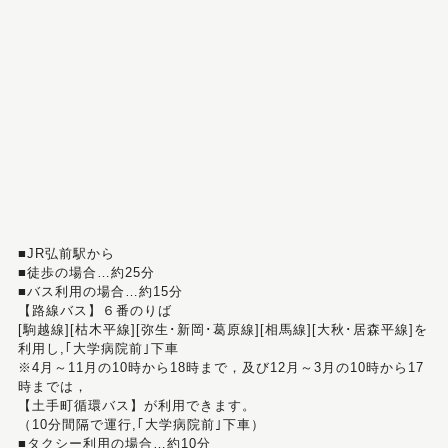
■JR弘前駅から
■徒歩の場合…約25分
■バス利用の場合…約15分
【路線バス】６番のりば
[駒越線][枯木平線][弥生･新岡･葛原線][相馬線][大秋･居森平線]を
利用し,｢大学病院前｣下車
※4月～11月の10時から18時まで，及び12月～3月の10時から17
時までは，
【土手町循環バス】が利用できます。
（10分間隔で運行,｢大学病院前｣下車）
■タクシー利用の場合…約10分