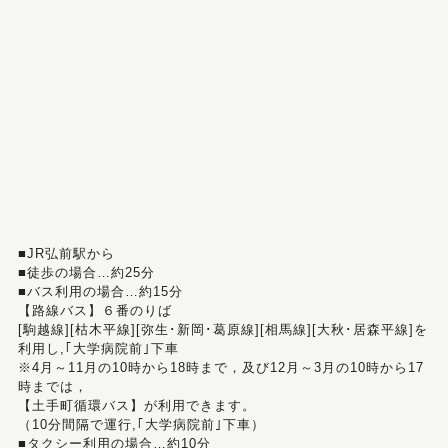
■JR弘前駅から
■徒歩の場合…約25分
■バス利用の場合…約15分
【路線バス】６番のりば
[駒越線][枯木平線][弥生･新岡･葛原線][相馬線][大秋･居森平線]を
利用し,｢大学病院前｣下車
※4月～11月の10時から18時まで，及び12月～3月の10時から17
時までは，
【土手町循環バス】が利用できます。
（10分間隔で運行,｢大学病院前｣下車）
■タクシー利用の場合…約10分