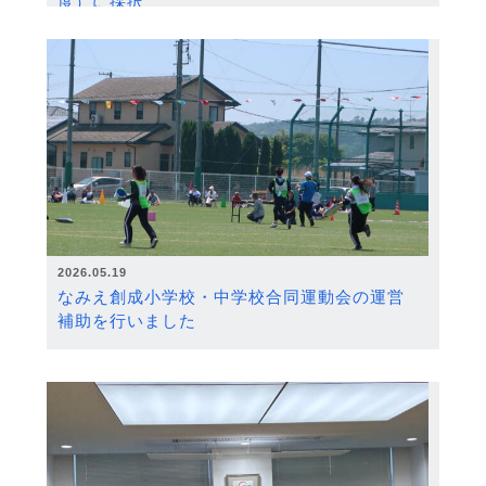
度）に採択
2026.05.19
なみえ創成小学校・中学校合同運動会の運営
補助を行いました