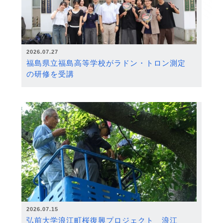
2026.07.27
福島県立福島高等学校がラドン・トロン測定
の研修を受講
2026.07.15
弘前大学浪江町桜復興プロジェクト 浪江