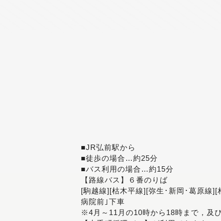
■JR弘前駅から
■徒歩の場合…約25分
■バス利用の場合…約15分
【路線バス】６番のりば
[駒越線][枯木平線][弥生･新岡･葛原線]
病院前｣下車
※4月～11月の10時から18時まで，及