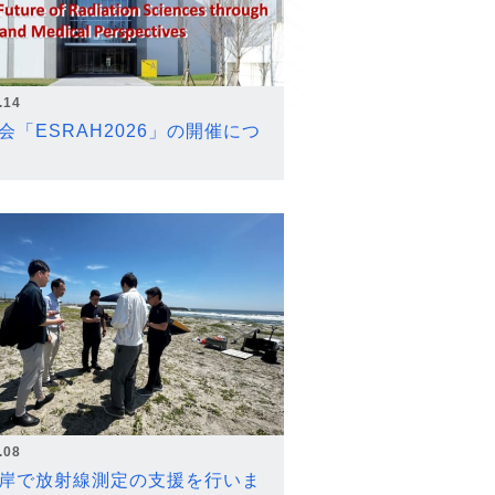
.14
会「ESRAH2026」の開催につ
.08
岸で放射線測定の支援を行いま