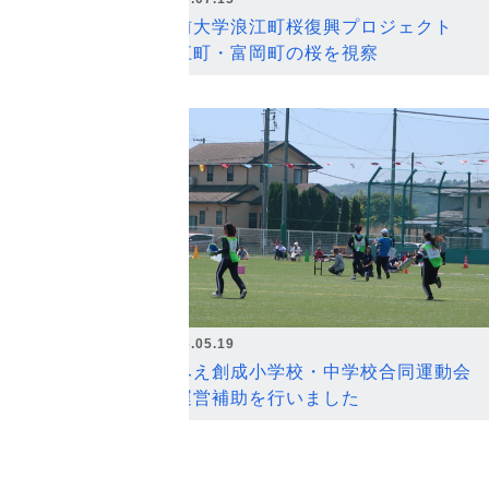
弘前大学浪江町桜復興プロジェクト
浪江町・富岡町の桜を視察
2026.05.19
なみえ創成小学校・中学校合同運動会
の運営補助を行いました