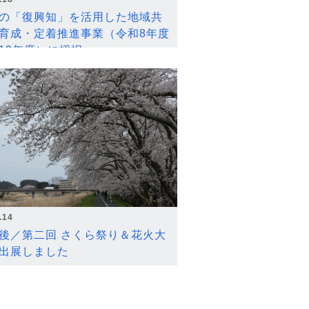
の「復興知」を活用した地域共
育成・定着推進事業（令和8年度
12年度）に採択
.14
後／第二回 さくら祭り＆花火大
出展しました