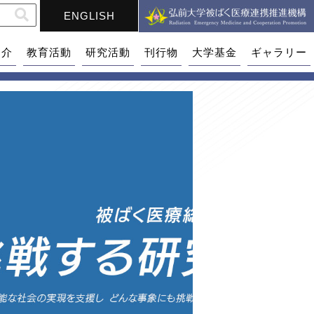
ENGLISH
紹介
教育活動
研究活動
刊行物
大学基金
ギャラリー