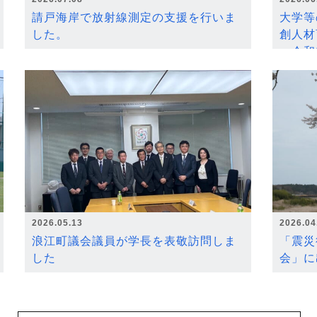
請戸海岸で放射線測定の支援を行いま
大学等
した。
創人材
～令和
2026.05.13
2026.04
浪江町議会議員が学長を表敬訪問しま
「震災
した
会」に