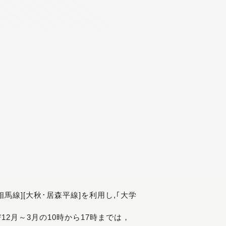
[相馬線][大秋･居森平線]を利用し,｢大学
び12月～3月の10時から17時までは，