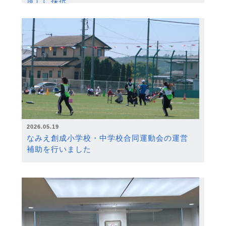
度）に採択
2026.05.19
なみえ創成小学校・中学校合同運動会の運営
補助を行いました