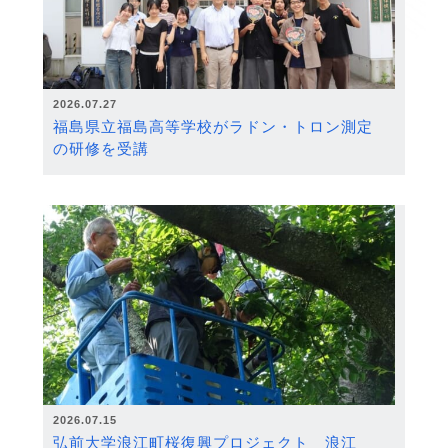
2026.07.27
福島県立福島高等学校がラドン・トロン測定
の研修を受講
2026.07.15
弘前大学浪江町桜復興プロジェクト 浪江