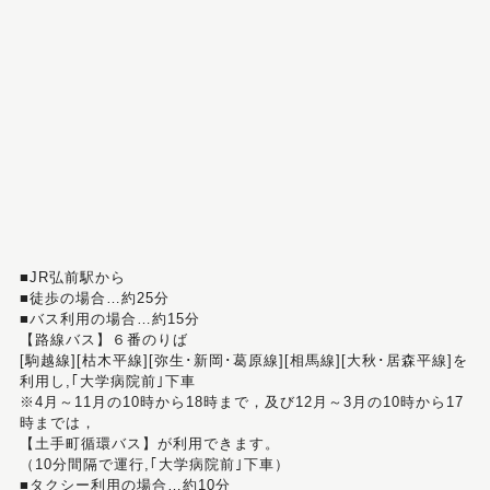
■JR弘前駅から
■徒歩の場合…約25分
■バス利用の場合…約15分
【路線バス】６番のりば
[駒越線][枯木平線][弥生･新岡･葛原線][相馬線][大秋･居森平線]を
利用し,｢大学病院前｣下車
※4月～11月の10時から18時まで，及び12月～3月の10時から17
時までは，
【土手町循環バス】が利用できます。
（10分間隔で運行,｢大学病院前｣下車）
■タクシー利用の場合…約10分