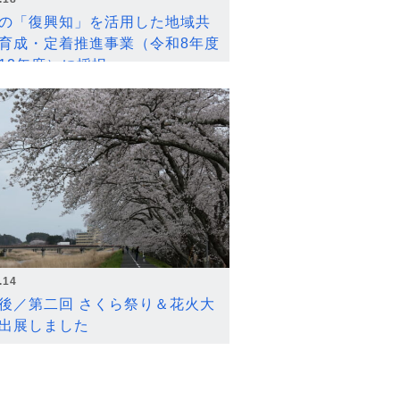
の「復興知」を活用した地域共
育成・定着推進事業（令和8年度
12年度）に採択
.14
後／第二回 さくら祭り＆花火大
出展しました