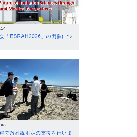
.14
会「ESRAH2026」の開催につ
.08
岸で放射線測定の支援を行いま