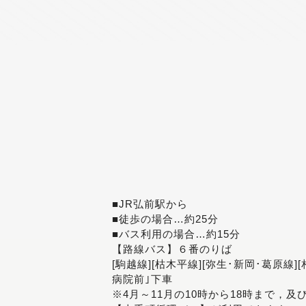
■JR弘前駅から
■徒歩の場合…約25分
■バス利用の場合…約15分
【路線バス】６番のりば
[駒越線][枯木平線][弥生･新岡･葛原線]
病院前｣下車
※4月～11月の10時から18時まで，及