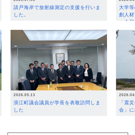
請戸海岸で放射線測定の支援を行いま
大学等
した。
創人材
～令和
2026.05.13
2026.04
浪江町議会議員が学長を表敬訪問しま
「震災
した
会」に