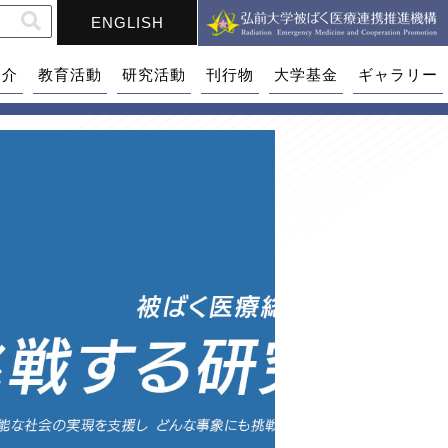
ENGLISH
紹介
教育活動
研究活動
刊行物
大学基金
ギャラリー