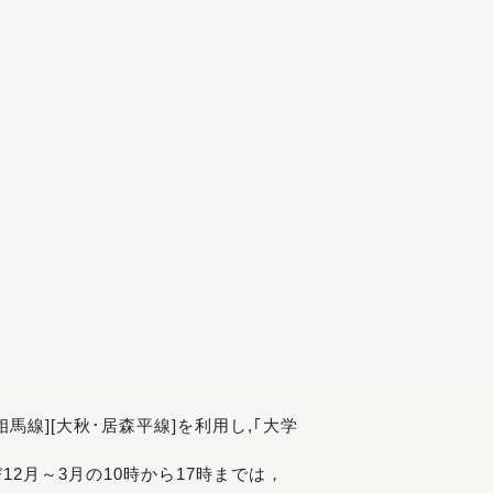
[相馬線][大秋･居森平線]を利用し,｢大学
び12月～3月の10時から17時までは，