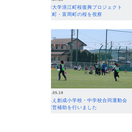
弘前大学浪江町桜復興プロジェクト
浪江町・富岡町の桜を視察
2026.05.19
なみえ創成小学校・中学校合同運動会
の運営補助を行いました