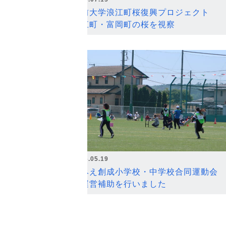
弘前大学浪江町桜復興プロジェクト
浪江町・富岡町の桜を視察
2026.05.19
なみえ創成小学校・中学校合同運動会
の運営補助を行いました