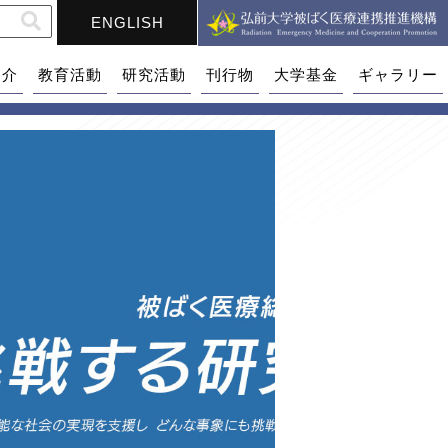
ENGLISH
紹介
教育活動
研究活動
刊行物
大学基金
ギャラリー