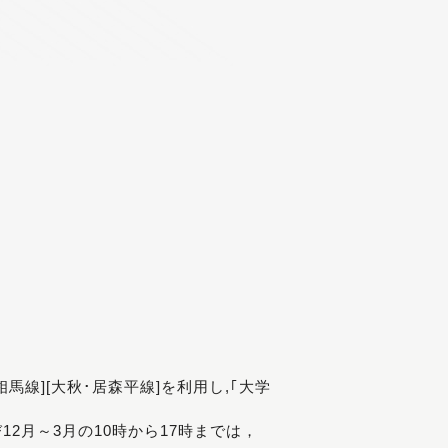
[相馬線][大秋･居森平線]を利用し,｢大学
び12月～3月の10時から17時までは，