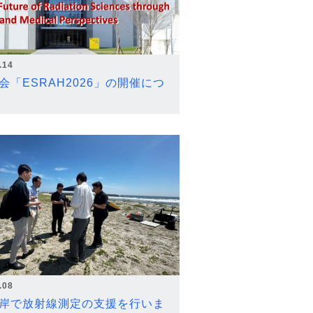
.14
会「ESRAH2026」の開催につ
.08
岸で放射線測定の支援を行いま