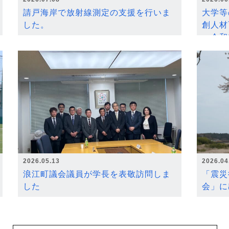
請戸海岸で放射線測定の支援を行いま
大学等
した。
創人材
～令和
2026.05.13
2026.04
浪江町議会議員が学長を表敬訪問しま
「震災
した
会」に