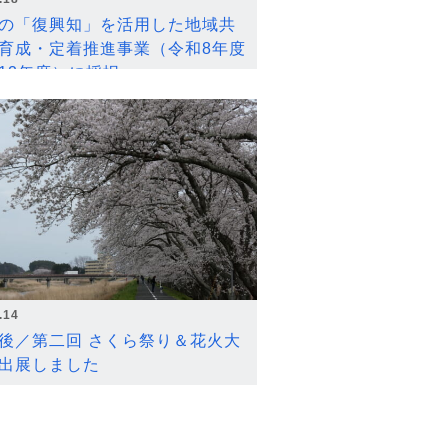
の「復興知」を活用した地域共
育成・定着推進事業（令和8年度
12年度）に採択
.14
後／第二回 さくら祭り＆花火大
出展しました