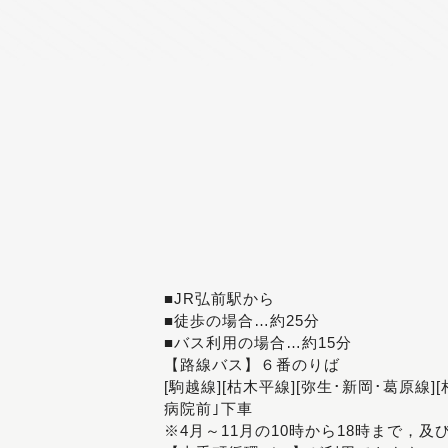
■JR弘前駅から
■徒歩の場合…約25分
■バス利用の場合…約15分
【路線バス】６番のりば
[駒越線][枯木平線][弥生･新岡･葛原線]
病院前｣下車
※4月～11月の10時から18時まで，及