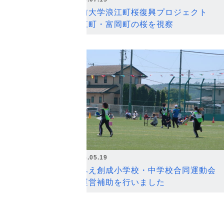
弘前大学浪江町桜復興プロジェクト
浪江町・富岡町の桜を視察
2026.05.19
なみえ創成小学校・中学校合同運動会
の運営補助を行いました