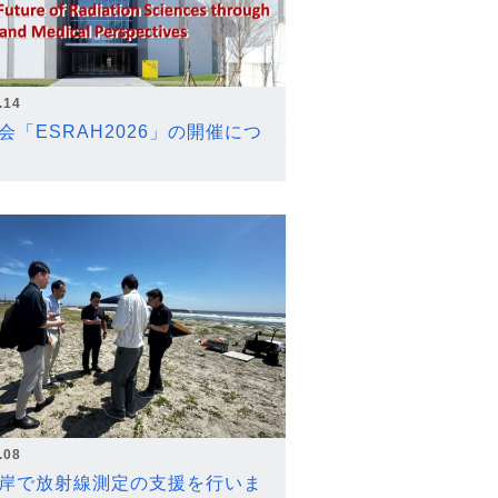
.14
会「ESRAH2026」の開催につ
.08
岸で放射線測定の支援を行いま