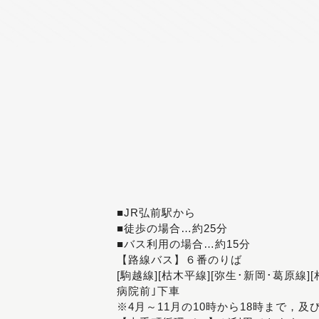
■JR弘前駅から
■徒歩の場合…約25分
■バス利用の場合…約15分
【路線バス】６番のりば
[駒越線][枯木平線][弥生･新岡･葛原線]
病院前｣下車
※4月～11月の10時から18時まで，及