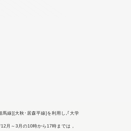
[相馬線][大秋･居森平線]を利用し,｢大学
び12月～3月の10時から17時までは，