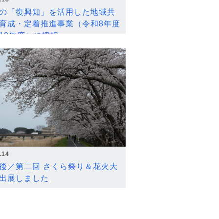
の「復興知」を活用した地域共
育成・定着推進事業（令和8年度
12年度）に採択
.14
後／第二回 さくら祭り＆花火大
出展しました