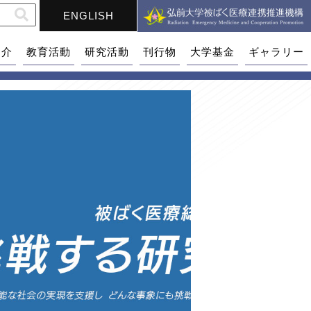
ENGLISH
紹介
教育活動
研究活動
刊行物
大学基金
ギャラリー