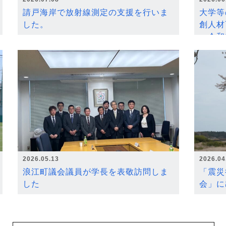
請戸海岸で放射線測定の支援を行いま
大学等
した。
創人材
～令和
2026.05.13
2026.04
浪江町議会議員が学長を表敬訪問しま
「震災
した
会」に