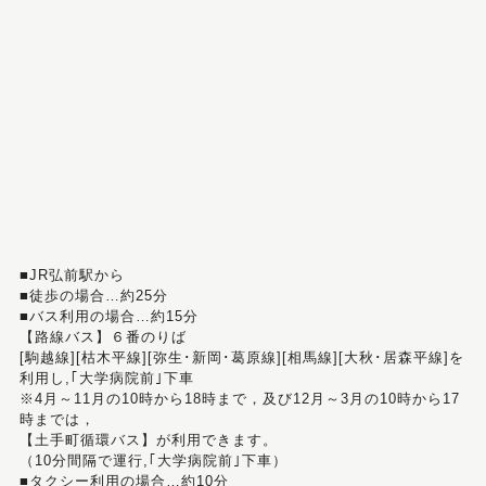
■JR弘前駅から
■徒歩の場合…約25分
■バス利用の場合…約15分
【路線バス】６番のりば
[駒越線][枯木平線][弥生･新岡･葛原線][相馬線][大秋･居森平線]を
利用し,｢大学病院前｣下車
※4月～11月の10時から18時まで，及び12月～3月の10時から17
時までは，
【土手町循環バス】が利用できます。
（10分間隔で運行,｢大学病院前｣下車）
■タクシー利用の場合…約10分