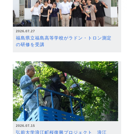
2026.07.27
福島県立福島高等学校がラドン・トロン測定
の研修を受講
2026.07.15
弘前大学浪江町桜復興プロジェクト 浪江