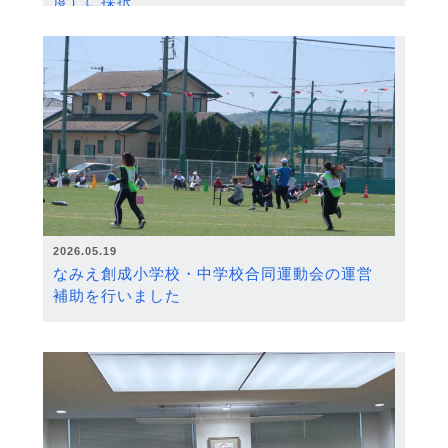
度）に採択
2026.05.19
なみえ創成小学校・中学校合同運動会の運営
補助を行いました