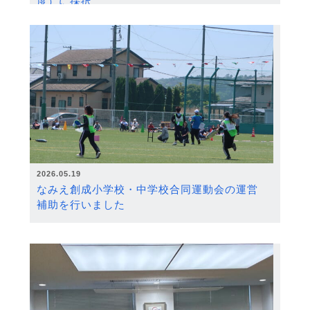
度）に採択
2026.05.19
なみえ創成小学校・中学校合同運動会の運営
補助を行いました