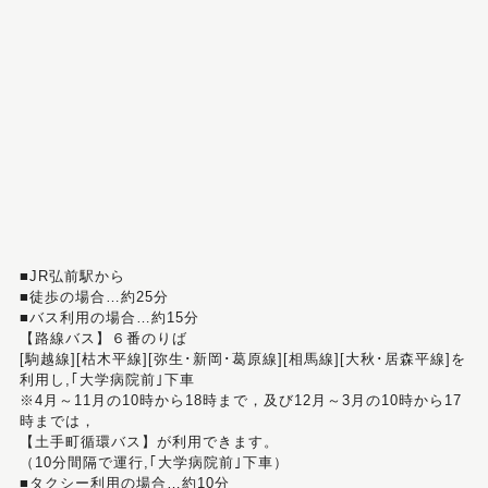
■JR弘前駅から
■徒歩の場合…約25分
■バス利用の場合…約15分
【路線バス】６番のりば
[駒越線][枯木平線][弥生･新岡･葛原線][相馬線][大秋･居森平線]を
利用し,｢大学病院前｣下車
※4月～11月の10時から18時まで，及び12月～3月の10時から17
時までは，
【土手町循環バス】が利用できます。
（10分間隔で運行,｢大学病院前｣下車）
■タクシー利用の場合…約10分