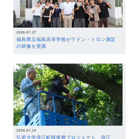
2026.07.27
福島県立福島高等学校がラドン・トロン測定
の研修を受講
2026.07.15
弘前大学浪江町桜復興プロジェクト 浪江