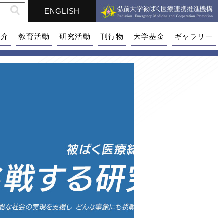
ENGLISH
紹介
教育活動
研究活動
刊行物
大学基金
ギャラリー