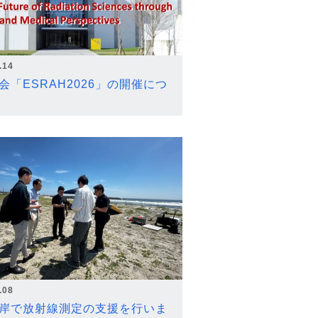
.14
会「ESRAH2026」の開催につ
.08
岸で放射線測定の支援を行いま