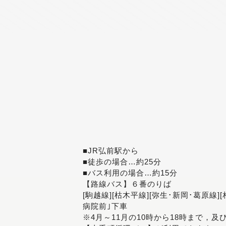
■JR弘前駅から
■徒歩の場合…約25分
■バス利用の場合…約15分
【路線バス】６番のりば
[駒越線][枯木平線][弥生･新岡･葛原線]
病院前｣下車
※4月～11月の10時から18時まで，及