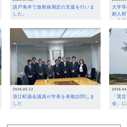
請戸海岸で放射線測定の支援を行いま
大学等
した。
創人材
～令和
2026.05.13
2026.04
浪江町議会議員が学長を表敬訪問しま
「震災
した
会」に