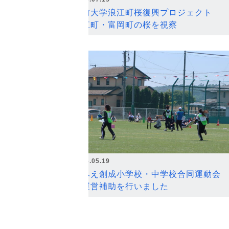
弘前大学浪江町桜復興プロジェクト
浪江町・富岡町の桜を視察
2026.05.19
なみえ創成小学校・中学校合同運動会
の運営補助を行いました