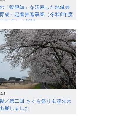
の「復興知」を活用した地域共
育成・定着推進事業（令和8年度
12年度）に採択
.14
後／第二回 さくら祭り＆花火大
出展しました