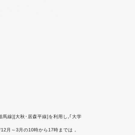
[相馬線][大秋･居森平線]を利用し,｢大学
び12月～3月の10時から17時までは，