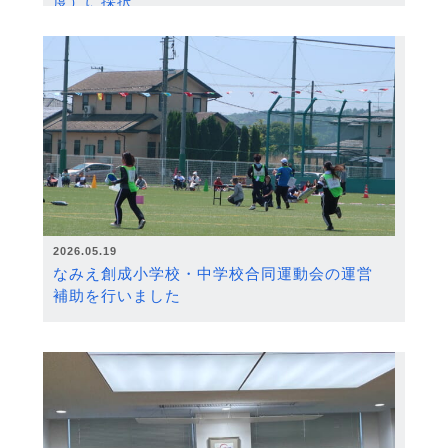
度）に採択
2026.05.19
なみえ創成小学校・中学校合同運動会の運営
補助を行いました