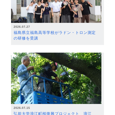
2026.07.27
福島県立福島高等学校がラドン・トロン測定
の研修を受講
2026.07.15
弘前大学浪江町桜復興プロジェクト 浪江