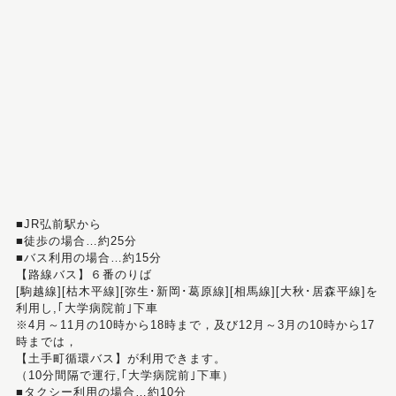
■JR弘前駅から
■徒歩の場合…約25分
■バス利用の場合…約15分
【路線バス】６番のりば
[駒越線][枯木平線][弥生･新岡･葛原線][相馬線][大秋･居森平線]を
利用し,｢大学病院前｣下車
※4月～11月の10時から18時まで，及び12月～3月の10時から17
時までは，
【土手町循環バス】が利用できます。
（10分間隔で運行,｢大学病院前｣下車）
■タクシー利用の場合…約10分