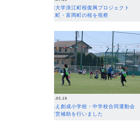
弘前大学浪江町桜復興プロジェクト
浪江町・富岡町の桜を視察
2026.05.19
なみえ創成小学校・中学校合同運動会
の運営補助を行いました