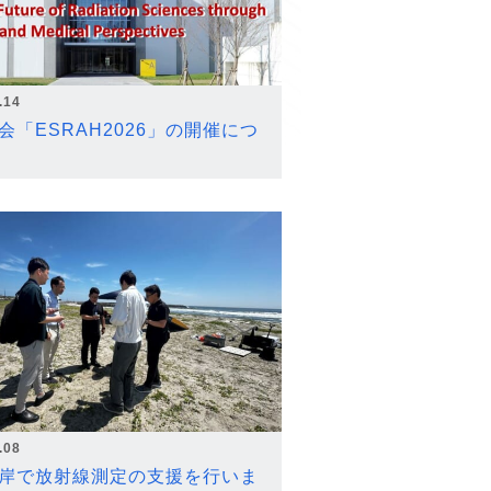
.14
会「ESRAH2026」の開催につ
.08
岸で放射線測定の支援を行いま