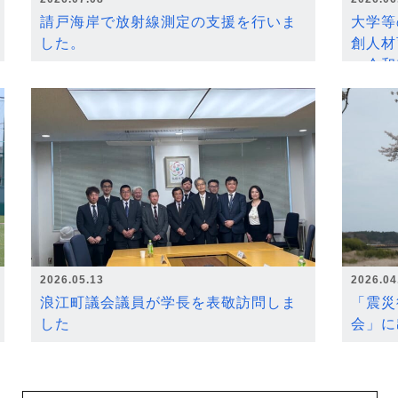
請戸海岸で放射線測定の支援を行いま
大学等
した。
創人材
～令和
2026.05.13
2026.04
浪江町議会議員が学長を表敬訪問しま
「震災
した
会」に