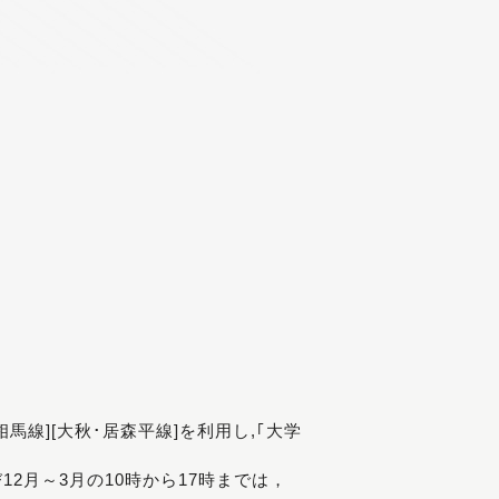
[相馬線][大秋･居森平線]を利用し,｢大学
び12月～3月の10時から17時までは，