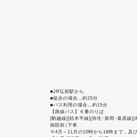
■JR弘前駅から
■徒歩の場合…約25分
■バス利用の場合…約15分
【路線バス】６番のりば
[駒越線][枯木平線][弥生･新岡･葛原線]
病院前｣下車
※4月～11月の10時から18時まで，及