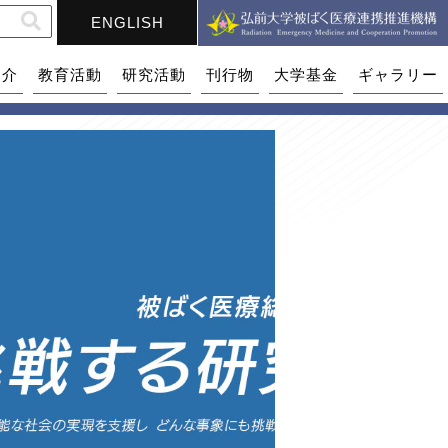
ENGLISH
紹介
教育活動
研究活動
刊行物
大学基金
ギャラリー