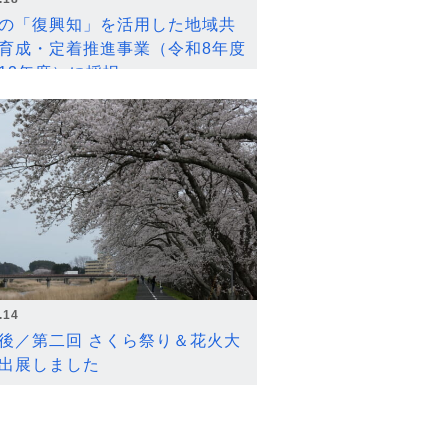
の「復興知」を活用した地域共
育成・定着推進事業（令和8年度
12年度）に採択
.14
後／第二回 さくら祭り＆花火大
出展しました