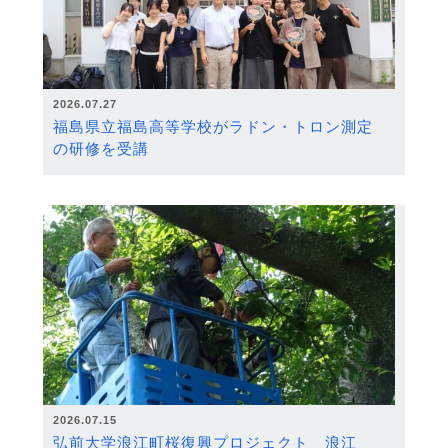
2026.07.27
福島県立福島高等学校がラドン・トロン測定
の研修を受講
2026.07.15
弘前大学浪江町桜復興プロジェクト 浪江