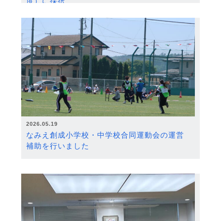
度）に採択
2026.05.19
なみえ創成小学校・中学校合同運動会の運営
補助を行いました