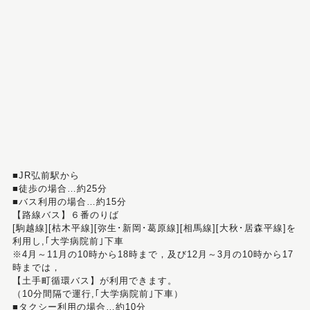
■JR弘前駅から
■徒歩の場合…約25分
■バス利用の場合…約15分
【路線バス】６番のりば
[駒越線][枯木平線][弥生･新岡･葛原線][相馬線][大秋･居森平線]を
利用し,｢大学病院前｣下車
※4月～11月の10時から18時まで，及び12月～3月の10時から17
時までは，
【土手町循環バス】が利用できます。
（10分間隔で運行,｢大学病院前｣下車）
■タクシー利用の場合…約10分