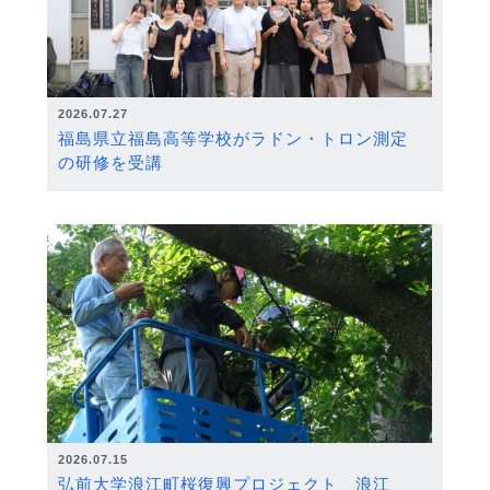
2026.07.27
福島県立福島高等学校がラドン・トロン測定
の研修を受講
2026.07.15
弘前大学浪江町桜復興プロジェクト 浪江