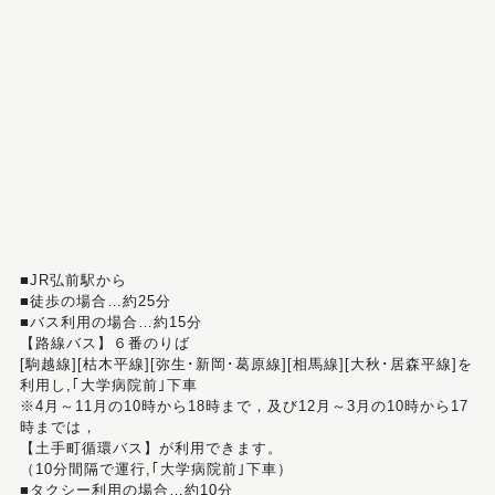
■JR弘前駅から
■徒歩の場合…約25分
■バス利用の場合…約15分
【路線バス】６番のりば
[駒越線][枯木平線][弥生･新岡･葛原線][相馬線][大秋･居森平線]を
利用し,｢大学病院前｣下車
※4月～11月の10時から18時まで，及び12月～3月の10時から17
時までは，
【土手町循環バス】が利用できます。
（10分間隔で運行,｢大学病院前｣下車）
■タクシー利用の場合…約10分