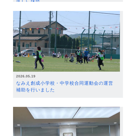
度）に採択
2026.05.19
なみえ創成小学校・中学校合同運動会の運営
補助を行いました