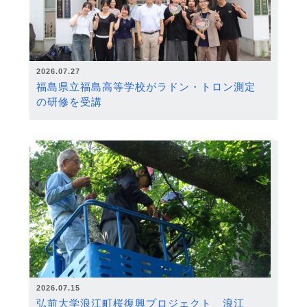
2026.07.27
福島県立福島高等学校がラドン・トロン測定
の研修を受講
2026.07.15
弘前大学浪江町桜復興プロジェクト 浪江