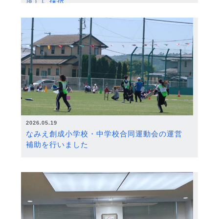
度）に採択
2026.05.19
なみえ創成小学校・中学校合同運動会の運営
補助を行いました