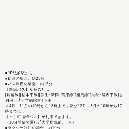
■JR弘前駅から
■徒歩の場合…約25分
■バス利用の場合…約15分
【路線バス】６番のりば
[駒越線][枯木平線][弥生･新岡･葛原線][相馬線][大秋･居森平線]を
利用し,｢大学病院前｣下車
※4月～11月の10時から18時まで，及び12月～3月の10時から17
時までは，
【土手町循環バス】が利用できます。
（10分間隔で運行,｢大学病院前｣下車）
■タクシー利用の場合…約10分