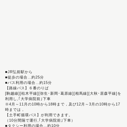
■JR弘前駅から
■徒歩の場合…約25分
■バス利用の場合…約15分
【路線バス】６番のりば
[駒越線][枯木平線][弥生･新岡･葛原線][相馬線][大秋･居森平線]を
利用し,｢大学病院前｣下車
※4月～11月の10時から18時まで，及び12月～3月の10時から17
時までは，
【土手町循環バス】が利用できます。
（10分間隔で運行,｢大学病院前｣下車）
■タクシー利用の場合…約10分