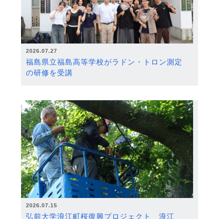
2026.07.27
福島県立福島高等学校がラドン・トロン測定
の研修を受講
2026.07.15
弘前大学浪江町桜復興プロジェクト 浪江