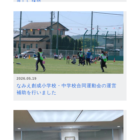
度）に採択
2026.05.19
なみえ創成小学校・中学校合同運動会の運営
補助を行いました