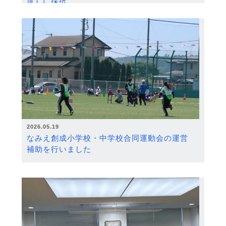
度）に採択
2026.05.19
なみえ創成小学校・中学校合同運動会の運営
補助を行いました