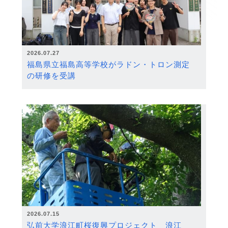
2026.07.27
福島県立福島高等学校がラドン・トロン測定
の研修を受講
2026.07.15
弘前大学浪江町桜復興プロジェクト 浪江