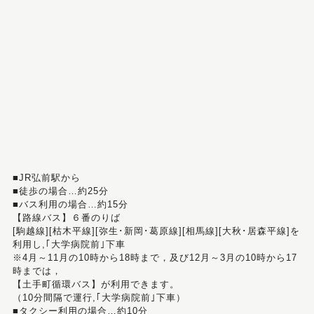
■JR弘前駅から
■徒歩の場合…約25分
■バス利用の場合…約15分
【路線バス】６番のりば
[駒越線][枯木平線][弥生･新岡･葛原線][相馬線][大秋･居森平線]を
利用し,｢大学病院前｣下車
※4月～11月の10時から18時まで，及び12月～3月の10時から17
時までは，
【土手町循環バス】が利用できます。
（10分間隔で運行,｢大学病院前｣下車）
■タクシー利用の場合…約10分