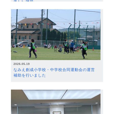
度）に採択
2026.05.19
なみえ創成小学校・中学校合同運動会の運営
補助を行いました