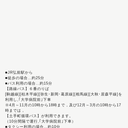
■JR弘前駅から
■徒歩の場合…約25分
■バス利用の場合…約15分
【路線バス】６番のりば
[駒越線][枯木平線][弥生･新岡･葛原線][相馬線][大秋･居森平線]を
利用し,｢大学病院前｣下車
※4月～11月の10時から18時まで，及び12月～3月の10時から17
時までは，
【土手町循環バス】が利用できます。
（10分間隔で運行,｢大学病院前｣下車）
■タクシー利用の場合…約10分