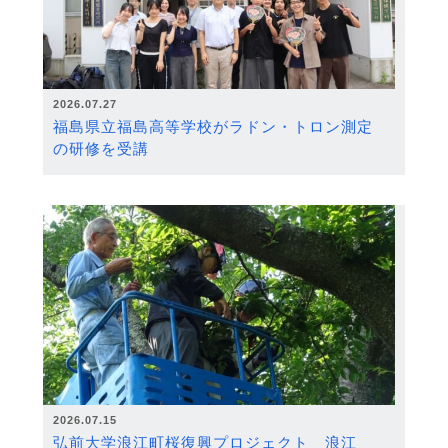
2026.07.27
福島県立福島高等学校がラドン・トロン測定
の研修を受講
2026.07.15
弘前大学浪江町桜復興プロジェクト 浪江